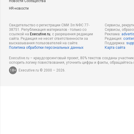
Новости Сообщества
HR-новости
Свидетельство о регистрации СМИ Эл NФС 77-
Сервисы, рекрут
38751. Републикация материалов - только со
Сервисы, образ
ссылкой на
Executive.ru
, с разрешения редакции
Реклама:
adverti
сайта. Редакция не несет ответственности за
Редакция:
conten
высказывания пользователей на сайте.
Поддержка:
supp
Политика обработки персональных данных
Карта сайта
Executive.ru – краудсорсинговый проект, 80% текстов созданы участни
оспорить логику повествования, уточнить цифры и факты, обращайтесь 
18+
Executive.ru © 2000 – 2026.