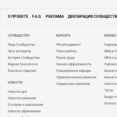
О ПРОЕКТЕ
F.A.Q.
РЕКЛАМА
ДЕКЛАРАЦИЯ СООБЩЕСТВ
CООБЩЕСТВО
КАРЬЕРА
БИЗНЕС
Лица Сообщества
HR-менеджмент
Корпора
Лига экспертов
Поиск работы
MBA в Р
История Сообщества
Рынок труда
MBA за 
Журнал Executive.ru
Личная эффективность
Рейтинг
Executive отдыхает
Планирование карьеры
Бизнес-
Управленческие вакансии
Бизнес-
НОВОСТИ
Справочник компаний
Книги п
Тесты
Новости дня
Видео п
Новости компаний
Каталог
Отставки и назначения
Новости образования