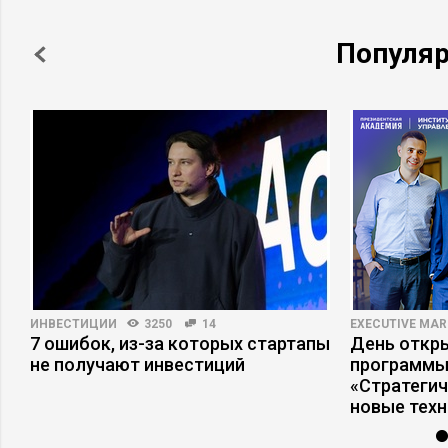
Популя
ИНВЕСТИЦИИ
3250
14
EXECUTIVE MAR
7 ошибок, из-за которых стартапы
День откр
а
не получают инвестиций
программы
«Стратеги
новые тех