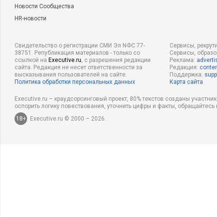
Новости Сообщества
HR-новости
Свидетельство о регистрации СМИ Эл NФС 77-
Сервисы, рекрут
38751. Републикация материалов - только со
Сервисы, образ
ссылкой на
Executive.ru
, с разрешения редакции
Реклама:
adverti
сайта. Редакция не несет ответственности за
Редакция:
conten
высказывания пользователей на сайте.
Поддержка:
supp
Политика обработки персональных данных
Карта сайта
Executive.ru – краудсорсинговый проект, 80% текстов созданы участни
оспорить логику повествования, уточнить цифры и факты, обращайтесь 
18+
Executive.ru © 2000 – 2026.