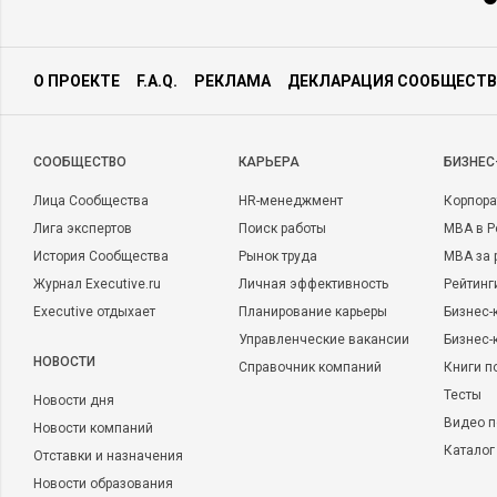
О ПРОЕКТЕ
F.A.Q.
РЕКЛАМА
ДЕКЛАРАЦИЯ СООБЩЕСТВ
CООБЩЕСТВО
КАРЬЕРА
БИЗНЕС
Лица Сообщества
HR-менеджмент
Корпора
Лига экспертов
Поиск работы
MBA в Р
История Сообщества
Рынок труда
MBA за 
Журнал Executive.ru
Личная эффективность
Рейтинг
Executive отдыхает
Планирование карьеры
Бизнес-
Управленческие вакансии
Бизнес-
НОВОСТИ
Справочник компаний
Книги п
Тесты
Новости дня
Видео п
Новости компаний
Каталог
Отставки и назначения
Новости образования