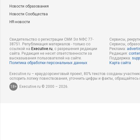
Новости образования
Новости Сообщества
HR-новости
Свидетельство о регистрации СМИ Эл NФС 77-
Сервисы, рекрут
38751. Републикация материалов - только со
Сервисы, образ
ссылкой на
Executive.ru
, с разрешения редакции
Реклама:
adverti
сайта. Редакция не несет ответственности за
Редакция:
conten
высказывания пользователей на сайте.
Поддержка:
supp
Политика обработки персональных данных
Карта сайта
Executive.ru – краудсорсинговый проект, 80% текстов созданы участни
оспорить логику повествования, уточнить цифры и факты, обращайтесь 
18+
Executive.ru © 2000 – 2026.