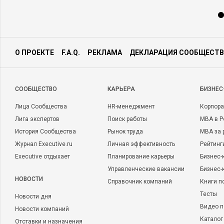
О ПРОЕКТЕ
F.A.Q.
РЕКЛАМА
ДЕКЛАРАЦИЯ СООБЩЕСТВ
CООБЩЕСТВО
КАРЬЕРА
БИЗНЕС
Лица Сообщества
HR-менеджмент
Корпора
Лига экспертов
Поиск работы
MBA в Р
История Сообщества
Рынок труда
MBA за 
Журнал Executive.ru
Личная эффективность
Рейтинг
Executive отдыхает
Планирование карьеры
Бизнес-
Управленческие вакансии
Бизнес-
НОВОСТИ
Справочник компаний
Книги п
Тесты
Новости дня
Видео п
Новости компаний
Каталог
Отставки и назначения