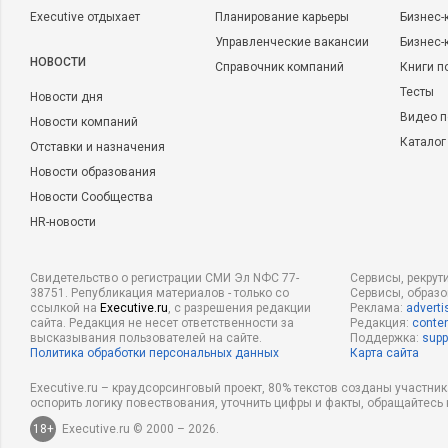
Executive отдыхает
Планирование карьеры
Бизнес-
Управленческие вакансии
Бизнес-
НОВОСТИ
Справочник компаний
Книги п
Тесты
Новости дня
Видео п
Новости компаний
Каталог
Отставки и назначения
Новости образования
Новости Сообщества
HR-новости
Свидетельство о регистрации СМИ Эл NФС 77-
Сервисы, рекрут
38751. Републикация материалов - только со
Сервисы, образ
ссылкой на
Executive.ru
, с разрешения редакции
Реклама:
adverti
сайта. Редакция не несет ответственности за
Редакция:
conten
высказывания пользователей на сайте.
Поддержка:
supp
Политика обработки персональных данных
Карта сайта
Executive.ru – краудсорсинговый проект, 80% текстов созданы участни
оспорить логику повествования, уточнить цифры и факты, обращайтесь 
18+
Executive.ru © 2000 – 2026.