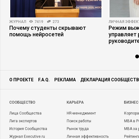
ЖУРНАЛ
7419
273
ЛИЧНАЯ ЭФФЕ
Почему студенты скрывают
Режим выжи
помощь нейросетей
управляет
руководит
О ПРОЕКТЕ
F.A.Q.
РЕКЛАМА
ДЕКЛАРАЦИЯ СООБЩЕСТВ
CООБЩЕСТВО
КАРЬЕРА
БИЗНЕС
Лица Сообщества
HR-менеджмент
Корпора
Лига экспертов
Поиск работы
MBA в Р
История Сообщества
Рынок труда
MBA за 
Журнал Executive.ru
Личная эффективность
Рейтинг