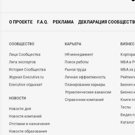
О ПРОЕКТЕ
F.A.Q.
РЕКЛАМА
ДЕКЛАРАЦИЯ СООБЩЕСТВ
CООБЩЕСТВО
КАРЬЕРА
БИЗНЕС
Лица Сообщества
HR-менеджмент
Корпора
Лига экспертов
Поиск работы
MBA в Р
История Сообщества
Рынок труда
MBA за 
Журнал Executive.ru
Личная эффективность
Рейтинг
Executive отдыхает
Планирование карьеры
Бизнес-
Управленческие вакансии
Бизнес-
НОВОСТИ
Справочник компаний
Книги п
Тесты
Новости дня
Видео п
Новости компаний
Каталог
Отставки и назначения
Новости образования