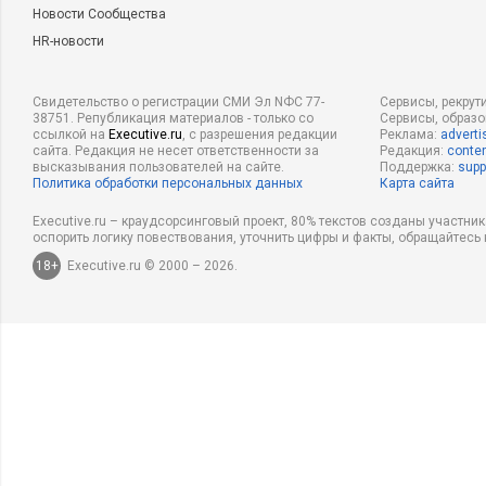
Новости Сообщества
HR-новости
Свидетельство о регистрации СМИ Эл NФС 77-
Сервисы, рекрут
38751. Републикация материалов - только со
Сервисы, образ
ссылкой на
Executive.ru
, с разрешения редакции
Реклама:
adverti
сайта. Редакция не несет ответственности за
Редакция:
conten
высказывания пользователей на сайте.
Поддержка:
supp
Политика обработки персональных данных
Карта сайта
Executive.ru – краудсорсинговый проект, 80% текстов созданы участни
оспорить логику повествования, уточнить цифры и факты, обращайтесь 
18+
Executive.ru © 2000 – 2026.