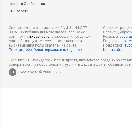
Новости Сообщества
HR-новости
Свидетельство о регистрации СМИ Эл NФС 77-
Сервисы, рекрут
38751. Републикация материалов - только со
Сервисы, образ
ссылкой на
Executive.ru
, с разрешения редакции
Реклама:
adverti
сайта. Редакция не несет ответственности за
Редакция:
conten
высказывания пользователей на сайте.
Поддержка:
supp
Политика обработки персональных данных
Карта сайта
Executive.ru – краудсорсинговый проект, 80% текстов созданы участни
оспорить логику повествования, уточнить цифры и факты, обращайтесь 
18+
Executive.ru © 2000 – 2026.