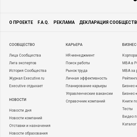
О ПРОЕКТЕ
F.A.Q.
РЕКЛАМА
ДЕКЛАРАЦИЯ СООБЩЕСТВ
CООБЩЕСТВО
КАРЬЕРА
БИЗНЕС
Лица Сообщества
HR-менеджмент
Корпора
Лига экспертов
Поиск работы
MBA в Р
История Сообщества
Рынок труда
MBA за 
Журнал Executive.ru
Личная эффективность
Рейтинг
Executive отдыхает
Планирование карьеры
Бизнес-
Управленческие вакансии
Бизнес-
НОВОСТИ
Справочник компаний
Книги п
Тесты
Новости дня
Видео п
Новости компаний
Каталог
Отставки и назначения
Новости образования