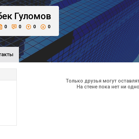
бек
Гуломов
0
0
0
0
такты
Только друзья могут оставля
На стене пока нет ни одн