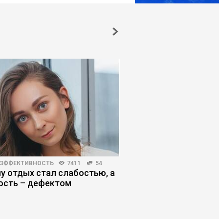
 ЭФФЕКТИВНОСТЬ
7411
54
ПЛАНИРОВАНИЕ КАРЬЕРЫ
у отдых стал слабостью, а
Когда плохой руков
ость – дефектом
сделал правильный