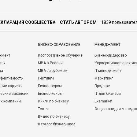
ЕКЛАРАЦИЯ СООБЩЕСТВА
СТАТЬ АВТОРОМ
1839 пользовате
БИЗНЕС-ОБРАЗОВАНИЕ
МЕНЕДЖМЕНТ
жмент
Корпоративное обучение
Бизнес-лидерство
оты
MBA в России
Корпоративная практик
да
MBA за рубежом
IT-менеджмент
фективность
Рейтинги
Маркетинг
ние карьеры
Бизнес-курсы
Продажи
еские вакансии
Бизнес-кейсы
IT для бизнеса
ик компаний
Книги по бизнесу
Exemarket
Тесты
Энциклопедия менедж
Видео по бизнесу
Каталог бизнес-школ