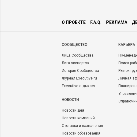
О ПРОЕКТЕ
F.A.Q.
РЕКЛАМА
Д
CООБЩЕСТВО
КАРЬЕРА
Лица Сообщества
HR-менед
Лига экспертов
Поиск раб
История Сообщества
Рынок тру
Журнал Executive.ru
Личная эф
Executive отдыхает
Планирова
Управленч
НОВОСТИ
Справочн
Новости дня
Новости компаний
Отставки и назначения
Новости образования