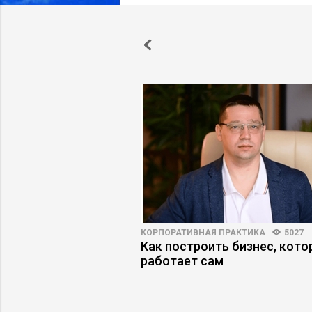
8
79
КОРПОРАТИВНАЯ ПРАКТИКА
5027
нький оклад
Как построить бизнес, кот
о продажам опасен
работает сам