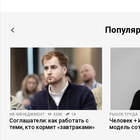
Популя
HR-МЕНЕДЖМЕНТ
4208
18
РЫНОК ТРУДА
Соглашатели: как работать с
Человек + 
теми, кто кормит «завтраками»
модель со