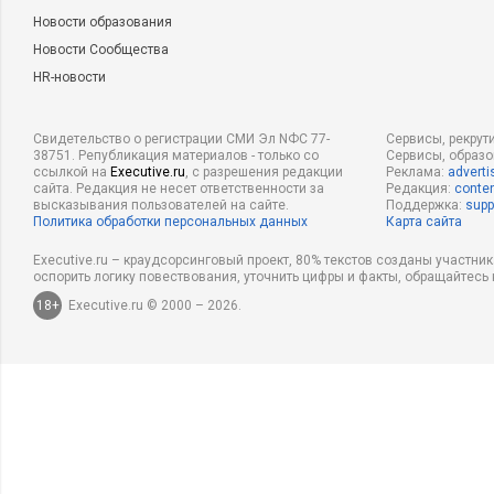
Новости образования
Новости Сообщества
HR-новости
Свидетельство о регистрации СМИ Эл NФС 77-
Сервисы, рекрут
38751. Републикация материалов - только со
Сервисы, образ
ссылкой на
Executive.ru
, с разрешения редакции
Реклама:
adverti
сайта. Редакция не несет ответственности за
Редакция:
conten
высказывания пользователей на сайте.
Поддержка:
supp
Политика обработки персональных данных
Карта сайта
Executive.ru – краудсорсинговый проект, 80% текстов созданы участни
оспорить логику повествования, уточнить цифры и факты, обращайтесь 
18+
Executive.ru © 2000 – 2026.