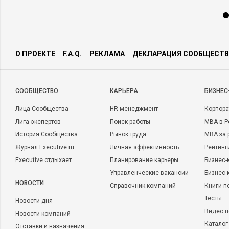
О ПРОЕКТЕ
F.A.Q.
РЕКЛАМА
ДЕКЛАРАЦИЯ СООБЩЕСТВ
CООБЩЕСТВО
КАРЬЕРА
БИЗНЕС
Лица Сообщества
HR-менеджмент
Корпора
Лига экспертов
Поиск работы
MBA в Р
История Сообщества
Рынок труда
MBA за 
Журнал Executive.ru
Личная эффективность
Рейтинг
Executive отдыхает
Планирование карьеры
Бизнес-
Управленческие вакансии
Бизнес-
НОВОСТИ
Справочник компаний
Книги п
Тесты
Новости дня
Видео п
Новости компаний
Каталог
Отставки и назначения