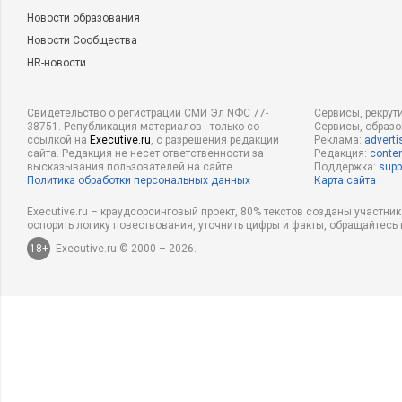
Новости образования
Новости Сообщества
HR-новости
Свидетельство о регистрации СМИ Эл NФС 77-
Сервисы, рекрут
38751. Републикация материалов - только со
Сервисы, образ
ссылкой на
Executive.ru
, с разрешения редакции
Реклама:
adverti
сайта. Редакция не несет ответственности за
Редакция:
conten
высказывания пользователей на сайте.
Поддержка:
supp
Политика обработки персональных данных
Карта сайта
Executive.ru – краудсорсинговый проект, 80% текстов созданы участни
оспорить логику повествования, уточнить цифры и факты, обращайтесь 
18+
Executive.ru © 2000 – 2026.