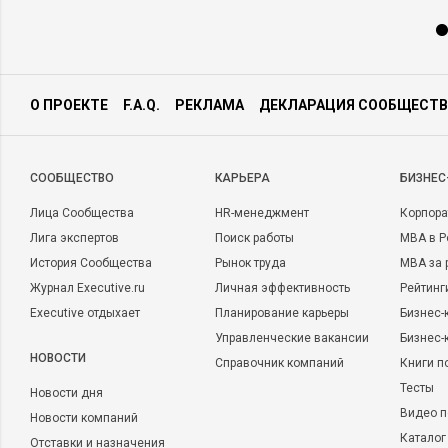
О ПРОЕКТЕ
F.A.Q.
РЕКЛАМА
ДЕКЛАРАЦИЯ СООБЩЕСТВ
CООБЩЕСТВО
КАРЬЕРА
БИЗНЕС
Лица Сообщества
HR-менеджмент
Корпора
Лига экспертов
Поиск работы
MBA в Р
История Сообщества
Рынок труда
MBA за 
Журнал Executive.ru
Личная эффективность
Рейтинг
Executive отдыхает
Планирование карьеры
Бизнес-
Управленческие вакансии
Бизнес-
НОВОСТИ
Справочник компаний
Книги п
Тесты
Новости дня
Видео п
Новости компаний
Каталог
Отставки и назначения