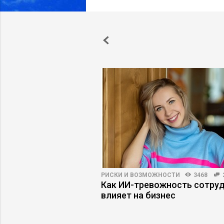
АРЬЕРЫ
4699
36
РИСКИ И ВОЗМОЖНОСТИ
3468
ьзя уйти: как
Как ИИ-тревожность сотру
ор между наймом и
влияет на бизнес
лаванием