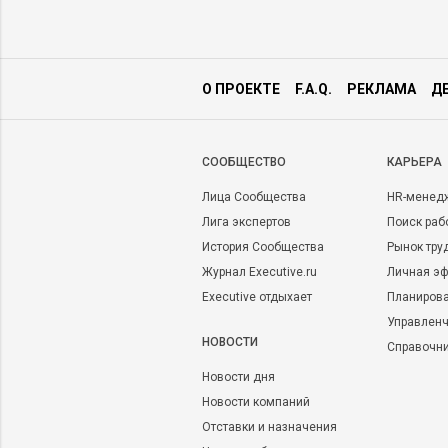
О ПРОЕКТЕ
F.A.Q.
РЕКЛАМА
Д
CООБЩЕСТВО
КАРЬЕРА
Лица Сообщества
HR-менед
Лига экспертов
Поиск раб
История Сообщества
Рынок тру
Журнал Executive.ru
Личная эф
Executive отдыхает
Планирова
Управленч
НОВОСТИ
Справочн
Новости дня
Новости компаний
Отставки и назначения