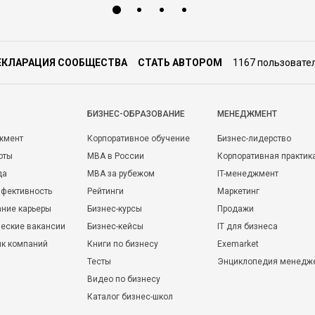
ЕКЛАРАЦИЯ СООБЩЕСТВА
СТАТЬ АВТОРОМ
1167 пользовате
БИЗНЕС-ОБРАЗОВАНИЕ
МЕНЕДЖМЕНТ
жмент
Корпоративное обучение
Бизнес-лидерство
оты
MBA в России
Корпоративная практик
да
MBA за рубежом
IT-менеджмент
фективность
Рейтинги
Маркетинг
ние карьеры
Бизнес-курсы
Продажи
еские вакансии
Бизнес-кейсы
IT для бизнеса
ик компаний
Книги по бизнесу
Exemarket
Тесты
Энциклопедия менедж
Видео по бизнесу
Каталог бизнес-школ