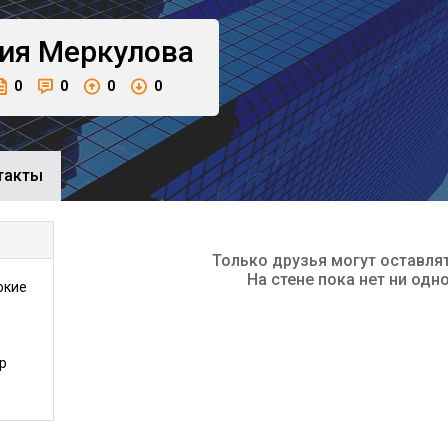
ия
Меркулова
0
0
0
0
такты
Только друзья могут оставля
На стене пока нет ни одн
окие
р