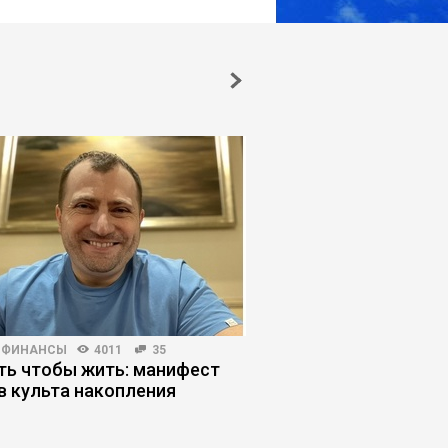
 ФИНАНСЫ
4011
35
КОРПОРАТИВНАЯ ПРАКТИКА
ть чтобы жить: манифест
Уроки китайского м
в культа накопления