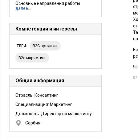
ра
Основные направления работы
ст
далее…
ме
Хо
ст
Компетенции и интересы
Та
на
B2C продажи
ТЕГИ:
Ес
ре
b2c маркетинг
Яз
07
Общая информация
Отрасль: Консалтинг
Специализация: Маркетинг
Должность:
Директор по маркетингу
Сербия