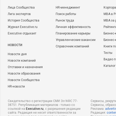
Лица Сообщества
HR-менеджмент
Корпора
Лига экспертов
Поиск работы
MBA в Р
История Сообщества
Рынок труда
MBA за 
Журнал Executive.ru
Личная эффективность
Рейтинг
Executive отдыхает
Планирование карьеры
Бизнес-
Управленческие вакансии
Бизнес-
НОВОСТИ
Справочник компаний
Книги п
Тесты
Новости дня
Видео п
Новости компаний
Каталог
Отставки и назначения
Новости образования
Новости Сообщества
HR-новости
Свидетельство о регистрации СМИ Эл NФС 77-
Сервисы, рекрут
38751. Републикация материалов - только со
Сервисы, образ
ссылкой на
Executive.ru
, с разрешения редакции
Реклама:
adverti
сайта. Редакция не несет ответственности за
Редакция:
conten