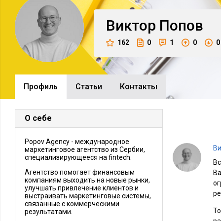
Виктор
Попов
162
0
1
0
0
Профиль
Cтатьи
Контакты
О себе
Popov Agency - международное
Ви
маркетинговое агентство из Сербии,
специализирующееся на fintech.
Вс
Агентство помогает финансовым
Ва
компаниям выходить на новые рынки,
ог
улучшать привлечение клиентов и
ре
выстраивать маркетинговые системы,
связанные с коммерческими
То
результатами.