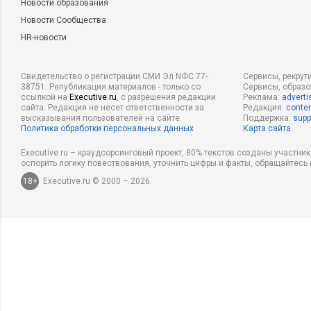
Новости образования
Новости Сообщества
HR-новости
Свидетельство о регистрации СМИ Эл NФС 77-
Сервисы, рекрут
38751. Републикация материалов - только со
Сервисы, образ
ссылкой на
Executive.ru
, с разрешения редакции
Реклама:
adverti
сайта. Редакция не несет ответственности за
Редакция:
conten
высказывания пользователей на сайте.
Поддержка:
supp
Политика обработки персональных данных
Карта сайта
Executive.ru – краудсорсинговый проект, 80% текстов созданы участни
оспорить логику повествования, уточнить цифры и факты, обращайтесь 
18+
Executive.ru © 2000 – 2026.