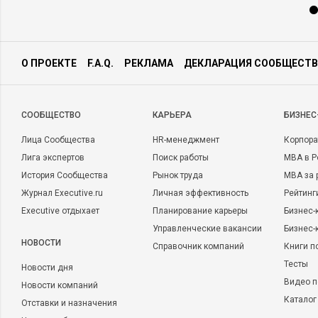
О ПРОЕКТЕ
F.A.Q.
РЕКЛАМА
ДЕКЛАРАЦИЯ СООБЩЕСТВ
CООБЩЕСТВО
КАРЬЕРА
БИЗНЕС
Лица Сообщества
HR-менеджмент
Корпора
Лига экспертов
Поиск работы
MBA в Р
История Сообщества
Рынок труда
MBA за 
Журнал Executive.ru
Личная эффективность
Рейтинг
Executive отдыхает
Планирование карьеры
Бизнес-
Управленческие вакансии
Бизнес-
НОВОСТИ
Справочник компаний
Книги п
Тесты
Новости дня
Видео п
Новости компаний
Каталог
Отставки и назначения