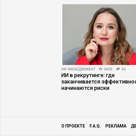
ПРАКТИКА
5733
70
HR-МЕНЕДЖМЕНТ
5655
54
 американская
ИИ в рекрутинге: где
на
заканчивается эффективнос
начинаются риски
О ПРОЕКТЕ
F.A.Q.
РЕКЛАМА
Д