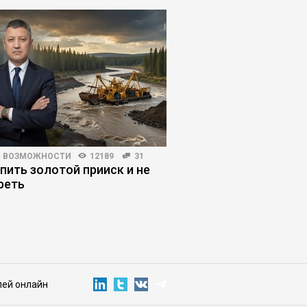
И ВОЗМОЖНОСТИ
12189
31
КОРПОРАТИВНОЕ ОБУЧЕНИЕ
упить золотой прииск и не
Дефицит навыков: к
реть
сотрудников, когда 
работы постоянно 
лей онлайн