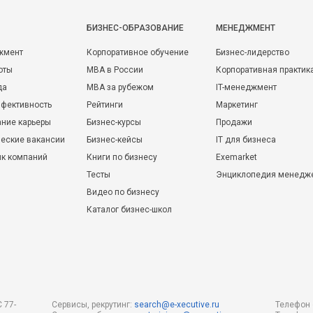
БИЗНЕС-ОБРАЗОВАНИЕ
МЕНЕДЖМЕНТ
жмент
Корпоративное обучение
Бизнес-лидерство
оты
MBA в России
Корпоративная практик
да
MBA за рубежом
IT-менеджмент
фективность
Рейтинги
Маркетинг
ние карьеры
Бизнес-курсы
Продажи
еские вакансии
Бизнес-кейсы
IT для бизнеса
ик компаний
Книги по бизнесу
Exemarket
Тесты
Энциклопедия менедж
Видео по бизнесу
Каталог бизнес-школ
 77-
Сервисы, рекрутинг:
search@e-xecutive.ru
Телефон 