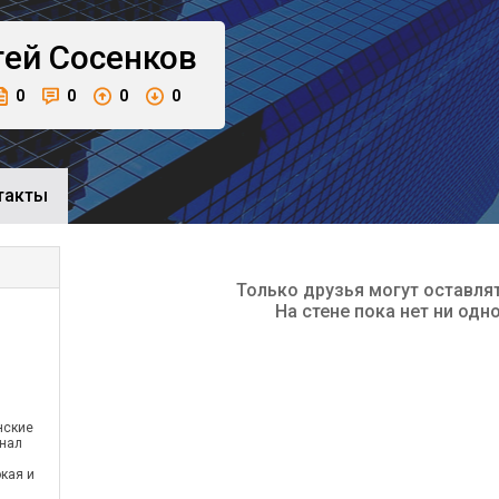
гей
Сосенков
0
0
0
0
такты
Только друзья могут оставля
На стене пока нет ни одн
нские
онал
кая и