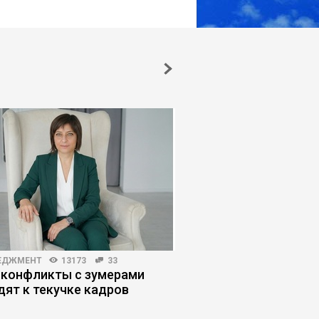
ЕДЖМЕНТ
13173
33
БИЗНЕС-ЛИДЕРСТВО
351
 конфликты с зумерами
Атланты vs демиурги
дят к текучке кадров
режим управления б
для бизнеса