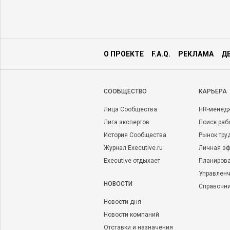
О ПРОЕКТЕ
F.A.Q.
РЕКЛАМА
Д
CООБЩЕСТВО
КАРЬЕРА
Лица Сообщества
HR-менед
Лига экспертов
Поиск раб
История Сообщества
Рынок тру
Журнал Executive.ru
Личная эф
Executive отдыхает
Планирова
Управленч
НОВОСТИ
Справочн
Новости дня
Новости компаний
Отставки и назначения