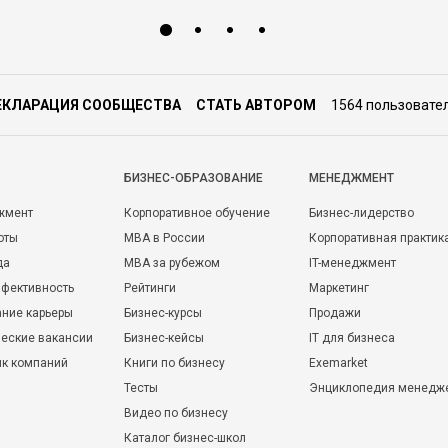
ЕКЛАРАЦИЯ СООБЩЕСТВА
СТАТЬ АВТОРОМ
1564 пользовате
БИЗНЕС-ОБРАЗОВАНИЕ
МЕНЕДЖМЕНТ
жмент
Корпоративное обучение
Бизнес-лидерство
оты
MBA в России
Корпоративная практик
да
MBA за рубежом
IT-менеджмент
фективность
Рейтинги
Маркетинг
ние карьеры
Бизнес-курсы
Продажи
еские вакансии
Бизнес-кейсы
IT для бизнеса
ик компаний
Книги по бизнесу
Exemarket
Тесты
Энциклопедия менедж
Видео по бизнесу
Каталог бизнес-школ