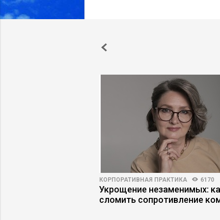
3879
18
КОРПОРАТИВНАЯ ПРАКТИКА
6170
 как работать с
Укрощение незаменимых: к
рмит «завтраками»
сломить сопротивление ко