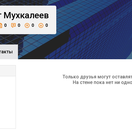
г
Мухкалеев
0
0
0
0
такты
Только друзья могут оставля
На стене пока нет ни одн