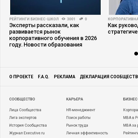
РЕЙТИНГИ БИЗНЕС-ШКОЛ
3001
0
КОРПОРАТИВНА
Эксперты рассказали, как
Как руково
развивается рынок
стратегиче
корпоративного обучения в 2026
году. Новости образования
О ПРОЕКТЕ
F.A.Q.
РЕКЛАМА
ДЕКЛАРАЦИЯ СООБЩЕСТВ
CООБЩЕСТВО
КАРЬЕРА
БИЗНЕС
Лица Сообщества
HR-менеджмент
Корпора
Лига экспертов
Поиск работы
MBA в Р
История Сообщества
Рынок труда
MBA за 
Журнал Executive.ru
Личная эффективность
Рейтинг