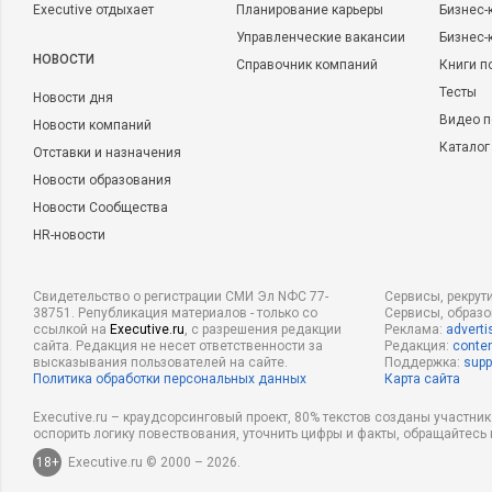
Executive отдыхает
Планирование карьеры
Бизнес-
Управленческие вакансии
Бизнес-
НОВОСТИ
Справочник компаний
Книги п
Тесты
Новости дня
Видео п
Новости компаний
Каталог
Отставки и назначения
Новости образования
Новости Сообщества
HR-новости
Свидетельство о регистрации СМИ Эл NФС 77-
Сервисы, рекрут
38751. Републикация материалов - только со
Сервисы, образ
ссылкой на
Executive.ru
, с разрешения редакции
Реклама:
adverti
сайта. Редакция не несет ответственности за
Редакция:
conten
высказывания пользователей на сайте.
Поддержка:
supp
Политика обработки персональных данных
Карта сайта
Executive.ru – краудсорсинговый проект, 80% текстов созданы участни
оспорить логику повествования, уточнить цифры и факты, обращайтесь 
18+
Executive.ru © 2000 – 2026.