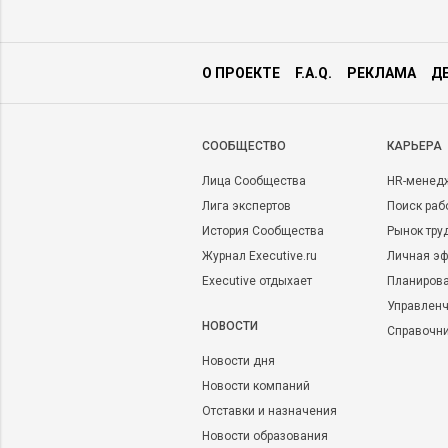
О ПРОЕКТЕ
F.A.Q.
РЕКЛАМА
Д
CООБЩЕСТВО
КАРЬЕРА
Лица Сообщества
HR-менед
Лига экспертов
Поиск раб
История Сообщества
Рынок тру
Журнал Executive.ru
Личная эф
Executive отдыхает
Планирова
Управленч
НОВОСТИ
Справочн
Новости дня
Новости компаний
Отставки и назначения
Новости образования