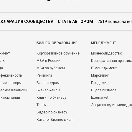
ЕКЛАРАЦИЯ СООБЩЕСТВА
СТАТЬ АВТОРОМ
2519 пользовате
БИЗНЕС-ОБРАЗОВАНИЕ
МЕНЕДЖМЕНТ
жмент
Корпоративное обучение
Бизнес-лидерство
оты
MBA в России
Корпоративная практик
да
MBA за рубежом
IT-менеджмент
фективность
Рейтинги
Маркетинг
ние карьеры
Бизнес-курсы
Продажи
еские вакансии
Бизнес-кейсы
IT для бизнеса
ик компаний
Книги по бизнесу
Exemarket
Тесты
Энциклопедия менедж
Видео по бизнесу
Каталог бизнес-школ