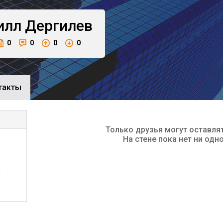
илл
Дергилев
0
0
0
0
такты
Только друзья могут оставля
На стене пока нет ни одн
ы