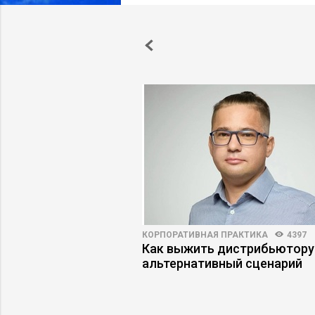
ПРАКТИКА
3908
106
КОРПОРАТИВНАЯ ПРАКТИКА
4397
ный менеджер
Как выжить дистрибьютору
 в свою игру
альтернативный сценарий