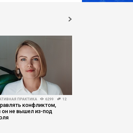
АТИВНАЯ ПРАКТИКА
6299
12
МАРКЕТИНГ
3296
48
правлять конфликтом,
Почему бизнес разо
 он не вышел из-под
в маркетологах
оля