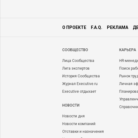
О ПРОЕКТЕ
F.A.Q.
РЕКЛАМА
Д
CООБЩЕСТВО
КАРЬЕРА
Лица Сообщества
HR-менед
Лига экспертов
Поиск раб
История Сообщества
Рынок тру
Журнал Executive.ru
Личная эф
Executive отдыхает
Планирова
Управленч
НОВОСТИ
Справочн
Новости дня
Новости компаний
Отставки и назначения