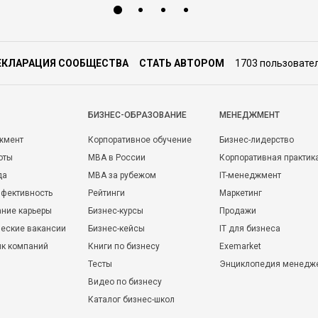
ЕКЛАРАЦИЯ СООБЩЕСТВА
СТАТЬ АВТОРОМ
1703 пользовате
БИЗНЕС-ОБРАЗОВАНИЕ
МЕНЕДЖМЕНТ
жмент
Корпоративное обучение
Бизнес-лидерство
оты
MBA в России
Корпоративная практик
да
MBA за рубежом
IT-менеджмент
фективность
Рейтинги
Маркетинг
ние карьеры
Бизнес-курсы
Продажи
еские вакансии
Бизнес-кейсы
IT для бизнеса
ик компаний
Книги по бизнесу
Exemarket
Тесты
Энциклопедия менедж
Видео по бизнесу
Каталог бизнес-школ