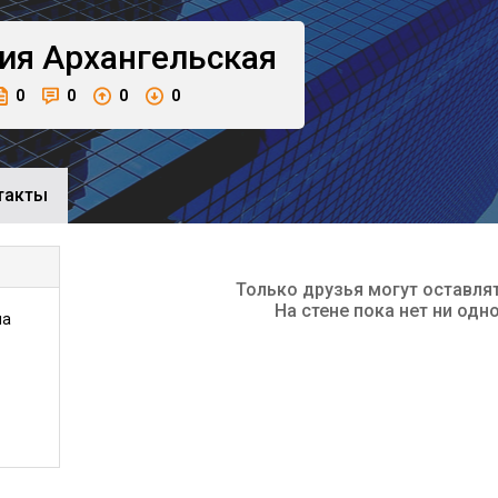
ия
Архангельская
0
0
0
0
такты
Только друзья могут оставля
На стене пока нет ни одн
на