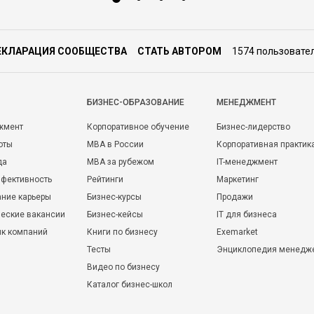
ЕКЛАРАЦИЯ СООБЩЕСТВА
СТАТЬ АВТОРОМ
1574 пользовате
БИЗНЕС-ОБРАЗОВАНИЕ
МЕНЕДЖМЕНТ
жмент
Корпоративное обучение
Бизнес-лидерство
оты
MBA в России
Корпоративная практик
да
MBA за рубежом
IT-менеджмент
фективность
Рейтинги
Маркетинг
ние карьеры
Бизнес-курсы
Продажи
еские вакансии
Бизнес-кейсы
IT для бизнеса
ик компаний
Книги по бизнесу
Exemarket
Тесты
Энциклопедия менедж
Видео по бизнесу
Каталог бизнес-школ