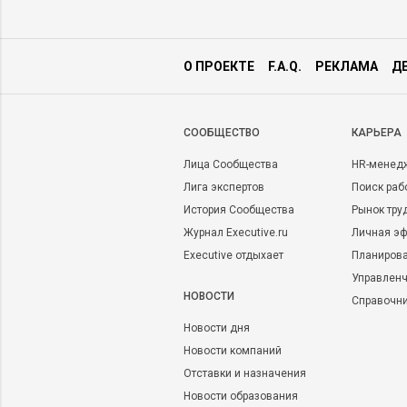
О ПРОЕКТЕ
F.A.Q.
РЕКЛАМА
Д
CООБЩЕСТВО
КАРЬЕРА
Лица Сообщества
HR-менед
Лига экспертов
Поиск раб
История Сообщества
Рынок тру
Журнал Executive.ru
Личная эф
Executive отдыхает
Планирова
Управленч
НОВОСТИ
Справочн
Новости дня
Новости компаний
Отставки и назначения
Новости образования