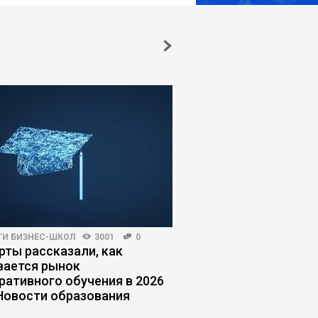
ГИ БИЗНЕС-ШКОЛ
3001
0
ЛИЧНАЯ ЭФФЕКТИВНОСТЬ
рты рассказали, как
«Я не тяну»: как син
вается рынок
самозванца мешает 
ративного обучения в 2026
 Новости образования