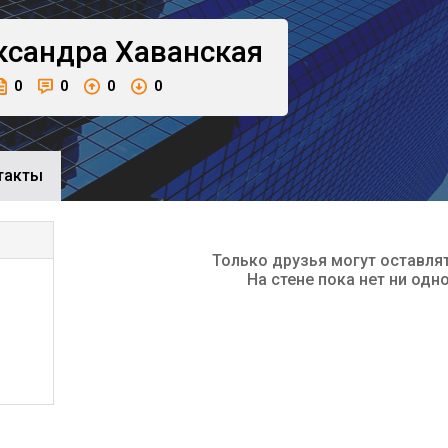
ксандра
Хаванская
0
0
0
0
такты
Только друзья могут оставля
На стене пока нет ни одн