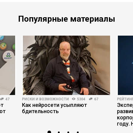
Популярные материалы
47
РИСКИ И ВОЗМОЖНОСТИ
5304
67
РЕЙТИН
ют
Как нейросети усыпляют
Экспе
ют
бдительность
разви
корпо
году.