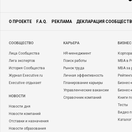
О ПРОЕКТЕ
F.A.Q.
РЕКЛАМА
ДЕКЛАРАЦИЯ СООБЩЕСТВ
CООБЩЕСТВО
КАРЬЕРА
БИЗНЕС
Лица Сообщества
HR-менеджмент
Корпора
Лига экспертов
Поиск работы
MBA в Р
История Сообщества
Рынок труда
MBA за 
Журнал Executive.ru
Личная эффективность
Рейтинг
Executive отдыхает
Планирование карьеры
Бизнес-
Управленческие вакансии
Бизнес-
НОВОСТИ
Справочник компаний
Книги п
Тесты
Новости дня
Видео п
Новости компаний
Каталог
Отставки и назначения
Новости образования