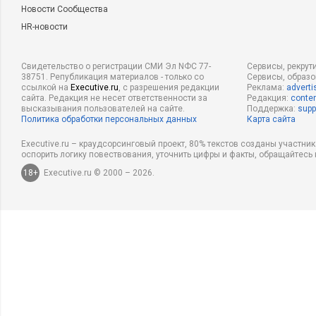
Новости Сообщества
HR-новости
Свидетельство о регистрации СМИ Эл NФС 77-
Сервисы, рекрут
38751. Републикация материалов - только со
Сервисы, образ
ссылкой на
Executive.ru
, с разрешения редакции
Реклама:
adverti
сайта. Редакция не несет ответственности за
Редакция:
conten
высказывания пользователей на сайте.
Поддержка:
supp
Политика обработки персональных данных
Карта сайта
Executive.ru – краудсорсинговый проект, 80% текстов созданы участни
оспорить логику повествования, уточнить цифры и факты, обращайтесь 
18+
Executive.ru © 2000 – 2026.