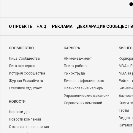
О ПРОЕКТЕ
F.A.Q.
РЕКЛАМА
ДЕКЛАРАЦИЯ СООБЩЕСТВ
CООБЩЕСТВО
КАРЬЕРА
БИЗНЕС
Лица Сообщества
HR-менеджмент
Корпора
Лига экспертов
Поиск работы
MBA в Р
История Сообщества
Рынок труда
MBA за 
Журнал Executive.ru
Личная эффективность
Рейтинг
Executive отдыхает
Планирование карьеры
Бизнес-
Управленческие вакансии
Бизнес-
НОВОСТИ
Справочник компаний
Книги п
Тесты
Новости дня
Видео п
Новости компаний
Каталог
Отставки и назначения