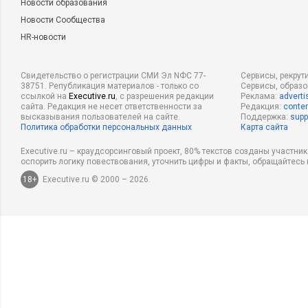
Новости образования
Новости Сообщества
HR-новости
Свидетельство о регистрации СМИ Эл NФС 77-
Сервисы, рекрут
38751. Републикация материалов - только со
Сервисы, образ
ссылкой на
Executive.ru
, с разрешения редакции
Реклама:
adverti
сайта. Редакция не несет ответственности за
Редакция:
conten
высказывания пользователей на сайте.
Поддержка:
supp
Политика обработки персональных данных
Карта сайта
Executive.ru – краудсорсинговый проект, 80% текстов созданы участни
оспорить логику повествования, уточнить цифры и факты, обращайтесь 
18+
Executive.ru © 2000 – 2026.