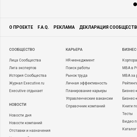
О ПРОЕКТЕ
F.A.Q.
РЕКЛАМА
ДЕКЛАРАЦИЯ СООБЩЕСТВ
CООБЩЕСТВО
КАРЬЕРА
БИЗНЕС
Лица Сообщества
HR-менеджмент
Корпора
Лига экспертов
Поиск работы
MBA в Р
История Сообщества
Рынок труда
MBA за 
Журнал Executive.ru
Личная эффективность
Рейтинг
Executive отдыхает
Планирование карьеры
Бизнес-
Управленческие вакансии
Бизнес-
НОВОСТИ
Справочник компаний
Книги п
Тесты
Новости дня
Видео п
Новости компаний
Каталог
Отставки и назначения