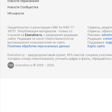
Новости образования
Новости Сообщества
HR-новости
Свидетельство о регистрации СМИ Эл NФС 77-
Сервисы, рекрут
38751. Републикация материалов - только со
Сервисы, образ
ссылкой на
Executive.ru
, с разрешения редакции
Реклама:
adverti
сайта. Редакция не несет ответственности за
Редакция:
conten
высказывания пользователей на сайте.
Поддержка:
supp
Политика обработки персональных данных
Карта сайта
Executive.ru – краудсорсинговый проект, 80% текстов созданы участни
оспорить логику повествования, уточнить цифры и факты, обращайтесь 
18+
Executive.ru © 2000 – 2026.