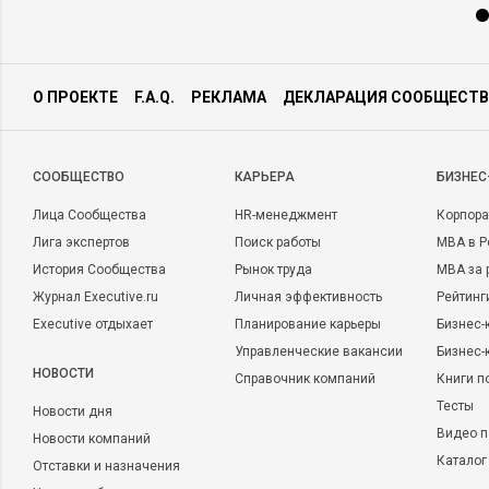
О ПРОЕКТЕ
F.A.Q.
РЕКЛАМА
ДЕКЛАРАЦИЯ СООБЩЕСТВ
CООБЩЕСТВО
КАРЬЕРА
БИЗНЕС
Лица Сообщества
HR-менеджмент
Корпора
Лига экспертов
Поиск работы
MBA в Р
История Сообщества
Рынок труда
MBA за 
Журнал Executive.ru
Личная эффективность
Рейтинг
Executive отдыхает
Планирование карьеры
Бизнес-
Управленческие вакансии
Бизнес-
НОВОСТИ
Справочник компаний
Книги п
Тесты
Новости дня
Видео п
Новости компаний
Каталог
Отставки и назначения