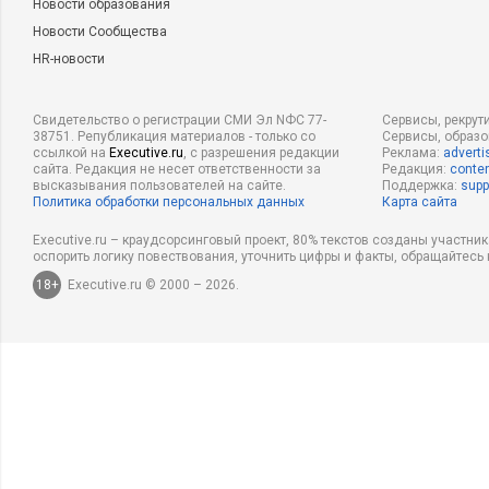
Новости образования
Новости Сообщества
HR-новости
Свидетельство о регистрации СМИ Эл NФС 77-
Сервисы, рекрут
38751. Републикация материалов - только со
Сервисы, образ
ссылкой на
Executive.ru
, с разрешения редакции
Реклама:
adverti
сайта. Редакция не несет ответственности за
Редакция:
conten
высказывания пользователей на сайте.
Поддержка:
supp
Политика обработки персональных данных
Карта сайта
Executive.ru – краудсорсинговый проект, 80% текстов созданы участни
оспорить логику повествования, уточнить цифры и факты, обращайтесь 
18+
Executive.ru © 2000 – 2026.