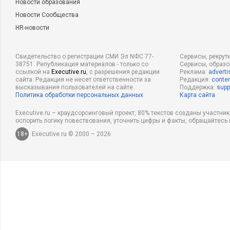
Новости образования
Новости Сообщества
HR-новости
Свидетельство о регистрации СМИ Эл NФС 77-
Сервисы, рекрут
38751. Републикация материалов - только со
Сервисы, образ
ссылкой на
Executive.ru
, с разрешения редакции
Реклама:
adverti
сайта. Редакция не несет ответственности за
Редакция:
conten
высказывания пользователей на сайте.
Поддержка:
supp
Политика обработки персональных данных
Карта сайта
Executive.ru – краудсорсинговый проект, 80% текстов созданы участни
оспорить логику повествования, уточнить цифры и факты, обращайтесь 
18+
Executive.ru © 2000 – 2026.