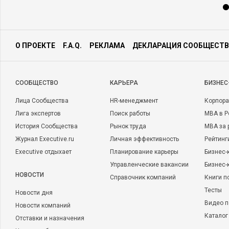
О ПРОЕКТЕ
F.A.Q.
РЕКЛАМА
ДЕКЛАРАЦИЯ СООБЩЕСТВ
CООБЩЕСТВО
КАРЬЕРА
БИЗНЕС
Лица Сообщества
HR-менеджмент
Корпора
Лига экспертов
Поиск работы
MBA в Р
История Сообщества
Рынок труда
MBA за 
Журнал Executive.ru
Личная эффективность
Рейтинг
Executive отдыхает
Планирование карьеры
Бизнес-
Управленческие вакансии
Бизнес-
НОВОСТИ
Справочник компаний
Книги п
Тесты
Новости дня
Видео п
Новости компаний
Каталог
Отставки и назначения