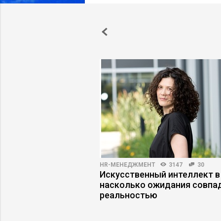
ПРАКТИКА
6170
60
HR-МЕНЕДЖМЕНТ
3147
30
езаменимых: как
Искусственный интеллект в
ротивление команды
насколько ожидания совпа
реальностью