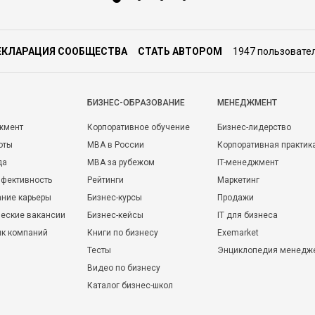
ЕКЛАРАЦИЯ СООБЩЕСТВА
СТАТЬ АВТОРОМ
1947 пользовате
БИЗНЕС-ОБРАЗОВАНИЕ
МЕНЕДЖМЕНТ
жмент
Корпоративное обучение
Бизнес-лидерство
оты
MBA в России
Корпоративная практик
да
MBA за рубежом
IT-менеджмент
фективность
Рейтинги
Маркетинг
ние карьеры
Бизнес-курсы
Продажи
еские вакансии
Бизнес-кейсы
IT для бизнеса
ик компаний
Книги по бизнесу
Exemarket
Тесты
Энциклопедия менедж
Видео по бизнесу
Каталог бизнес-школ