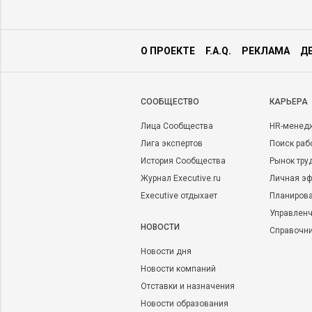
О ПРОЕКТЕ
F.A.Q.
РЕКЛАМА
Д
CООБЩЕСТВО
КАРЬЕРА
Лица Сообщества
HR-менед
Лига экспертов
Поиск раб
История Сообщества
Рынок тру
Журнал Executive.ru
Личная эф
Executive отдыхает
Планирова
Управленч
НОВОСТИ
Справочн
Новости дня
Новости компаний
Отставки и назначения
Новости образования