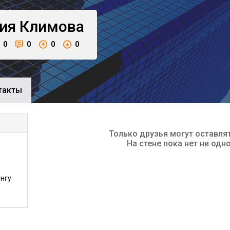
ия
Климова
0
0
0
0
такты
Только друзья могут оставля
На стене пока нет ни одн
нгу