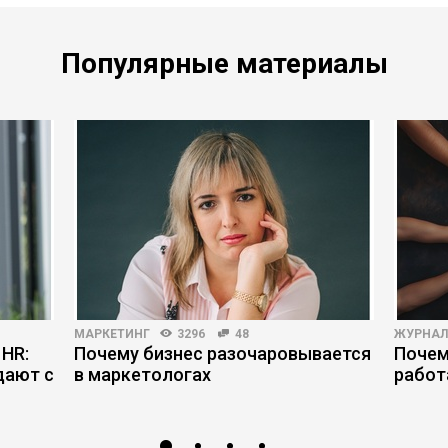
Популярные материалы
МАРКЕТИНГ
3296
48
ЖУРНАЛ
 HR:
Почему бизнес разочаровывается
Почем
дают с
в маркетологах
работ