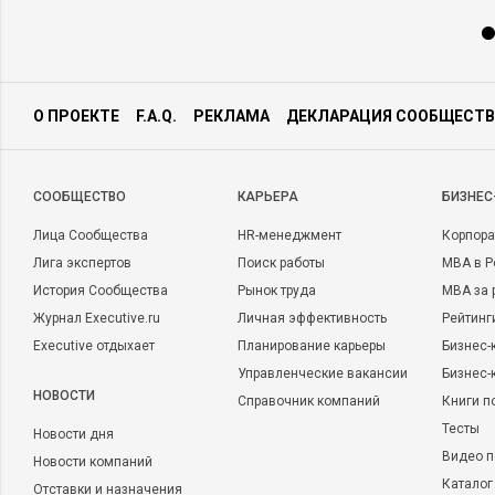
О ПРОЕКТЕ
F.A.Q.
РЕКЛАМА
ДЕКЛАРАЦИЯ СООБЩЕСТВ
CООБЩЕСТВО
КАРЬЕРА
БИЗНЕС
Лица Сообщества
HR-менеджмент
Корпора
Лига экспертов
Поиск работы
MBA в Р
История Сообщества
Рынок труда
MBA за 
Журнал Executive.ru
Личная эффективность
Рейтинг
Executive отдыхает
Планирование карьеры
Бизнес-
Управленческие вакансии
Бизнес-
НОВОСТИ
Справочник компаний
Книги п
Тесты
Новости дня
Видео п
Новости компаний
Каталог
Отставки и назначения