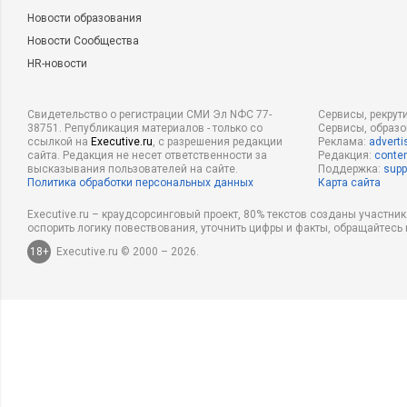
Новости образования
Новости Сообщества
HR-новости
Свидетельство о регистрации СМИ Эл NФС 77-
Сервисы, рекрут
38751. Републикация материалов - только со
Сервисы, образ
ссылкой на
Executive.ru
, с разрешения редакции
Реклама:
adverti
сайта. Редакция не несет ответственности за
Редакция:
conten
высказывания пользователей на сайте.
Поддержка:
supp
Политика обработки персональных данных
Карта сайта
Executive.ru – краудсорсинговый проект, 80% текстов созданы участни
оспорить логику повествования, уточнить цифры и факты, обращайтесь 
18+
Executive.ru © 2000 – 2026.