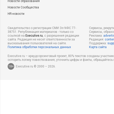
Новости образования
Новости Сообщества
HR-новости
Свидетельство о регистрации СМИ Эл NФС 77-
Сервисы, рекрут
38751. Републикация материалов - только со
Сервисы, образ
ссылкой на
Executive.ru
, с разрешения редакции
Реклама:
adverti
сайта. Редакция не несет ответственности за
Редакция:
conten
высказывания пользователей на сайте.
Поддержка:
supp
Политика обработки персональных данных
Карта сайта
Executive.ru – краудсорсинговый проект, 80% текстов созданы участни
оспорить логику повествования, уточнить цифры и факты, обращайтесь 
18+
Executive.ru © 2000 – 2026.