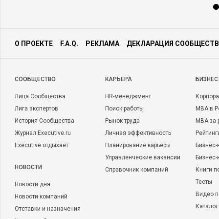
О ПРОЕКТЕ
F.A.Q.
РЕКЛАМА
ДЕКЛАРАЦИЯ СООБЩЕСТВ
CООБЩЕСТВО
КАРЬЕРА
БИЗНЕС
Лица Сообщества
HR-менеджмент
Корпора
Лига экспертов
Поиск работы
MBA в Р
История Сообщества
Рынок труда
MBA за 
Журнал Executive.ru
Личная эффективность
Рейтинг
Executive отдыхает
Планирование карьеры
Бизнес-
Управленческие вакансии
Бизнес-
НОВОСТИ
Справочник компаний
Книги п
Тесты
Новости дня
Видео п
Новости компаний
Каталог
Отставки и назначения