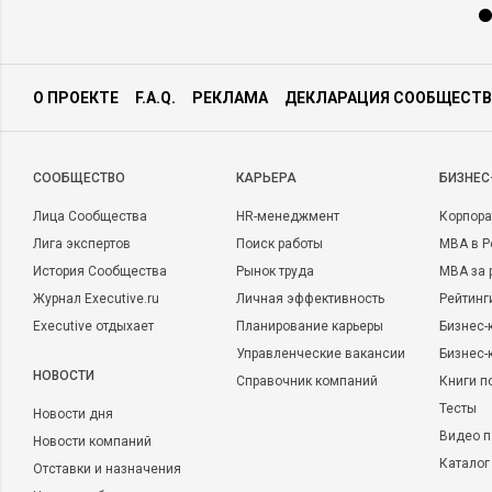
О ПРОЕКТЕ
F.A.Q.
РЕКЛАМА
ДЕКЛАРАЦИЯ СООБЩЕСТВ
CООБЩЕСТВО
КАРЬЕРА
БИЗНЕС
Лица Сообщества
HR-менеджмент
Корпора
Лига экспертов
Поиск работы
MBA в Р
История Сообщества
Рынок труда
MBA за 
Журнал Executive.ru
Личная эффективность
Рейтинг
Executive отдыхает
Планирование карьеры
Бизнес-
Управленческие вакансии
Бизнес-
НОВОСТИ
Справочник компаний
Книги п
Тесты
Новости дня
Видео п
Новости компаний
Каталог
Отставки и назначения