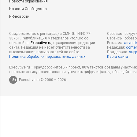
Новости образования
Новости Сообщества
HR-новости
Свидетельство о регистрации СМИ Эл NФС 77-
Сервисы, рекрут
38751. Републикация материалов - только со
Сервисы, образ
ссылкой на
Executive.ru
, с разрешения редакции
Реклама:
adverti
сайта. Редакция не несет ответственности за
Редакция:
conten
высказывания пользователей на сайте.
Поддержка:
supp
Политика обработки персональных данных
Карта сайта
Executive.ru – краудсорсинговый проект, 80% текстов созданы участни
оспорить логику повествования, уточнить цифры и факты, обращайтесь 
18+
Executive.ru © 2000 – 2026.