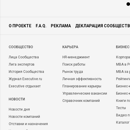
О ПРОЕКТЕ
F.A.Q.
РЕКЛАМА
ДЕКЛАРАЦИЯ СООБЩЕСТВ
CООБЩЕСТВО
КАРЬЕРА
БИЗНЕС
Лица Сообщества
HR-менеджмент
Корпора
Лига экспертов
Поиск работы
MBA в Р
История Сообщества
Рынок труда
MBA за 
Журнал Executive.ru
Личная эффективность
Рейтинг
Executive отдыхает
Планирование карьеры
Бизнес-
Управленческие вакансии
Бизнес-
НОВОСТИ
Справочник компаний
Книги п
Тесты
Новости дня
Видео п
Новости компаний
Каталог
Отставки и назначения