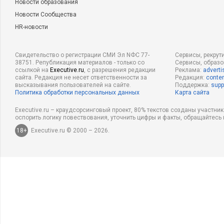
Новости образования
Новости Сообщества
HR-новости
Свидетельство о регистрации СМИ Эл NФС 77-
Сервисы, рекрут
38751. Републикация материалов - только со
Сервисы, образ
ссылкой на
Executive.ru
, с разрешения редакции
Реклама:
adverti
сайта. Редакция не несет ответственности за
Редакция:
conten
высказывания пользователей на сайте.
Поддержка:
supp
Политика обработки персональных данных
Карта сайта
Executive.ru – краудсорсинговый проект, 80% текстов созданы участни
оспорить логику повествования, уточнить цифры и факты, обращайтесь 
18+
Executive.ru © 2000 – 2026.