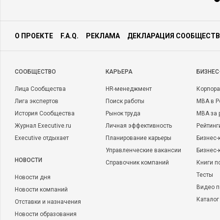
О ПРОЕКТЕ
F.A.Q.
РЕКЛАМА
ДЕКЛАРАЦИЯ СООБЩЕСТВ
CООБЩЕСТВО
КАРЬЕРА
БИЗНЕС
Лица Сообщества
HR-менеджмент
Корпора
Лига экспертов
Поиск работы
MBA в Р
История Сообщества
Рынок труда
MBA за 
Журнал Executive.ru
Личная эффективность
Рейтинг
Executive отдыхает
Планирование карьеры
Бизнес-
Управленческие вакансии
Бизнес-
НОВОСТИ
Справочник компаний
Книги п
Тесты
Новости дня
Видео п
Новости компаний
Каталог
Отставки и назначения
Новости образования