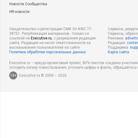
Новости Сообщества
HR-новости
Свидетельство о регистрации СМИ Эл NФС 77-
Сервисы, рекрут
38751. Републикация материалов - только со
Сервисы, образ
ссылкой на
Executive.ru
, с разрешения редакции
Реклама:
adverti
сайта. Редакция не несет ответственности за
Редакция:
conten
высказывания пользователей на сайте.
Поддержка:
supp
Политика обработки персональных данных
Карта сайта
Executive.ru – краудсорсинговый проект, 80% текстов созданы участни
оспорить логику повествования, уточнить цифры и факты, обращайтесь 
18+
Executive.ru © 2000 – 2026.