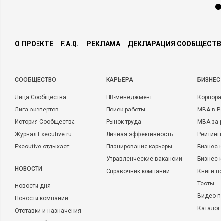
О ПРОЕКТЕ
F.A.Q.
РЕКЛАМА
ДЕКЛАРАЦИЯ СООБЩЕСТВ
CООБЩЕСТВО
КАРЬЕРА
БИЗНЕС
Лица Сообщества
HR-менеджмент
Корпора
Лига экспертов
Поиск работы
MBA в Р
История Сообщества
Рынок труда
MBA за 
Журнал Executive.ru
Личная эффективность
Рейтинг
Executive отдыхает
Планирование карьеры
Бизнес-
Управленческие вакансии
Бизнес-
НОВОСТИ
Справочник компаний
Книги п
Тесты
Новости дня
Видео п
Новости компаний
Каталог
Отставки и назначения