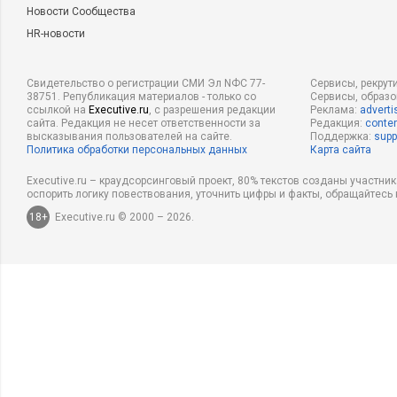
Новости Сообщества
HR-новости
Свидетельство о регистрации СМИ Эл NФС 77-
Сервисы, рекрут
38751. Републикация материалов - только со
Сервисы, образ
ссылкой на
Executive.ru
, с разрешения редакции
Реклама:
adverti
сайта. Редакция не несет ответственности за
Редакция:
conten
высказывания пользователей на сайте.
Поддержка:
supp
Политика обработки персональных данных
Карта сайта
Executive.ru – краудсорсинговый проект, 80% текстов созданы участни
оспорить логику повествования, уточнить цифры и факты, обращайтесь 
18+
Executive.ru © 2000 – 2026.