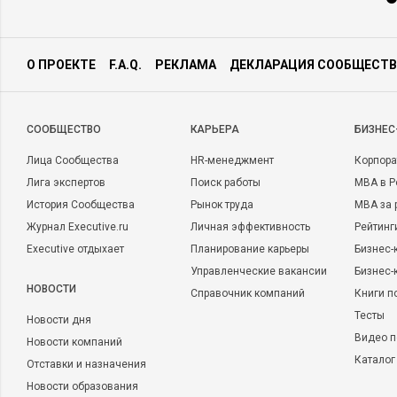
О ПРОЕКТЕ
F.A.Q.
РЕКЛАМА
ДЕКЛАРАЦИЯ СООБЩЕСТВ
CООБЩЕСТВО
КАРЬЕРА
БИЗНЕС
Лица Сообщества
HR-менеджмент
Корпора
Лига экспертов
Поиск работы
MBA в Р
История Сообщества
Рынок труда
MBA за 
Журнал Executive.ru
Личная эффективность
Рейтинг
Executive отдыхает
Планирование карьеры
Бизнес-
Управленческие вакансии
Бизнес-
НОВОСТИ
Справочник компаний
Книги п
Тесты
Новости дня
Видео п
Новости компаний
Каталог
Отставки и назначения
Новости образования