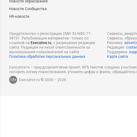
Новости образования
Новости Сообщества
HR-новости
Свидетельство о регистрации СМИ Эл NФС 77-
Сервисы, рекрут
38751. Републикация материалов - только со
Сервисы, образ
ссылкой на
Executive.ru
, с разрешения редакции
Реклама:
adverti
сайта. Редакция не несет ответственности за
Редакция:
conten
высказывания пользователей на сайте.
Поддержка:
supp
Политика обработки персональных данных
Карта сайта
Executive.ru – краудсорсинговый проект, 80% текстов созданы участни
оспорить логику повествования, уточнить цифры и факты, обращайтесь 
18+
Executive.ru © 2000 – 2026.