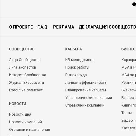
О ПРОЕКТЕ
F.A.Q.
РЕКЛАМА
ДЕКЛАРАЦИЯ СООБЩЕСТВ
CООБЩЕСТВО
КАРЬЕРА
БИЗНЕС
Лица Сообщества
HR-менеджмент
Корпора
Лига экспертов
Поиск работы
MBA в Р
История Сообщества
Рынок труда
MBA за 
Журнал Executive.ru
Личная эффективность
Рейтинг
Executive отдыхает
Планирование карьеры
Бизнес-
Управленческие вакансии
Бизнес-
НОВОСТИ
Справочник компаний
Книги п
Тесты
Новости дня
Видео п
Новости компаний
Каталог
Отставки и назначения