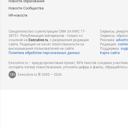
Новости образования
Новости Сообщества
HR-новости
Свидетельство о регистрации СМИ Эл NФС 77-
Сервисы, рекрут
38751. Републикация материалов - только со
Сервисы, образ
ссылкой на
Executive.ru
, с разрешения редакции
Реклама:
adverti
сайта. Редакция не несет ответственности за
Редакция:
conten
высказывания пользователей на сайте.
Поддержка:
supp
Политика обработки персональных данных
Карта сайта
Executive.ru – краудсорсинговый проект, 80% текстов созданы участни
оспорить логику повествования, уточнить цифры и факты, обращайтесь 
18+
Executive.ru © 2000 – 2026.