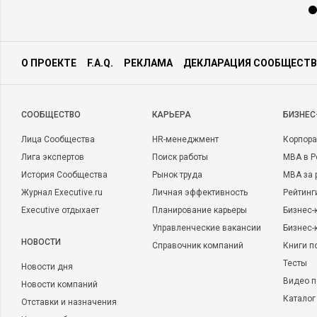
О ПРОЕКТЕ
F.A.Q.
РЕКЛАМА
ДЕКЛАРАЦИЯ СООБЩЕСТВ
CООБЩЕСТВО
КАРЬЕРА
БИЗНЕС
Лица Сообщества
HR-менеджмент
Корпора
Лига экспертов
Поиск работы
MBA в Р
История Сообщества
Рынок труда
MBA за 
Журнал Executive.ru
Личная эффективность
Рейтинг
Executive отдыхает
Планирование карьеры
Бизнес-
Управленческие вакансии
Бизнес-
НОВОСТИ
Справочник компаний
Книги п
Тесты
Новости дня
Видео п
Новости компаний
Каталог
Отставки и назначения