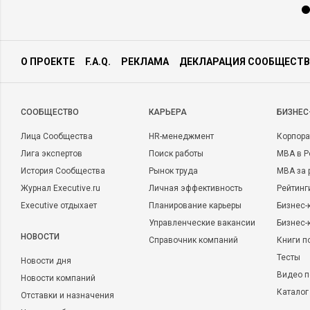
О ПРОЕКТЕ
F.A.Q.
РЕКЛАМА
ДЕКЛАРАЦИЯ СООБЩЕСТВ
CООБЩЕСТВО
КАРЬЕРА
БИЗНЕС
Лица Сообщества
HR-менеджмент
Корпора
Лига экспертов
Поиск работы
MBA в Р
История Сообщества
Рынок труда
MBA за 
Журнал Executive.ru
Личная эффективность
Рейтинг
Executive отдыхает
Планирование карьеры
Бизнес-
Управленческие вакансии
Бизнес-
НОВОСТИ
Справочник компаний
Книги п
Тесты
Новости дня
Видео п
Новости компаний
Каталог
Отставки и назначения