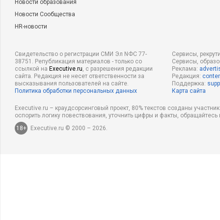
Новости образования
Новости Сообщества
HR-новости
Свидетельство о регистрации СМИ Эл NФС 77-
Сервисы, рекрут
38751. Републикация материалов - только со
Сервисы, образ
ссылкой на
Executive.ru
, с разрешения редакции
Реклама:
adverti
сайта. Редакция не несет ответственности за
Редакция:
conten
высказывания пользователей на сайте.
Поддержка:
supp
Политика обработки персональных данных
Карта сайта
Executive.ru – краудсорсинговый проект, 80% текстов созданы участни
оспорить логику повествования, уточнить цифры и факты, обращайтесь 
18+
Executive.ru © 2000 – 2026.