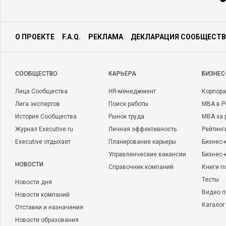
О ПРОЕКТЕ
F.A.Q.
РЕКЛАМА
ДЕКЛАРАЦИЯ СООБЩЕСТВ
CООБЩЕСТВО
КАРЬЕРА
БИЗНЕС
Лица Сообщества
HR-менеджмент
Корпора
Лига экспертов
Поиск работы
MBA в Р
История Сообщества
Рынок труда
MBA за 
Журнал Executive.ru
Личная эффективность
Рейтинг
Executive отдыхает
Планирование карьеры
Бизнес-
Управленческие вакансии
Бизнес-
НОВОСТИ
Справочник компаний
Книги п
Тесты
Новости дня
Видео п
Новости компаний
Каталог
Отставки и назначения
Новости образования