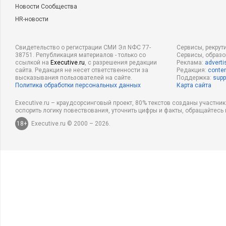
Новости Сообщества
HR-новости
Свидетельство о регистрации СМИ Эл NФС 77-
Сервисы, рекрут
38751. Републикация материалов - только со
Сервисы, образ
ссылкой на
Executive.ru
, с разрешения редакции
Реклама:
adverti
сайта. Редакция не несет ответственности за
Редакция:
conten
высказывания пользователей на сайте.
Поддержка:
supp
Политика обработки персональных данных
Карта сайта
Executive.ru – краудсорсинговый проект, 80% текстов созданы участни
оспорить логику повествования, уточнить цифры и факты, обращайтесь 
18+
Executive.ru © 2000 – 2026.