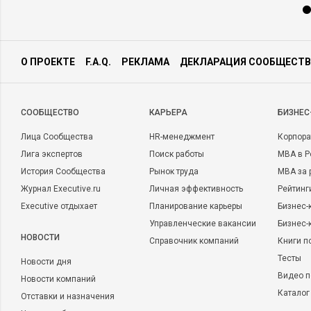
О ПРОЕКТЕ
F.A.Q.
РЕКЛАМА
ДЕКЛАРАЦИЯ СООБЩЕСТВ
CООБЩЕСТВО
КАРЬЕРА
БИЗНЕС
Лица Сообщества
HR-менеджмент
Корпора
Лига экспертов
Поиск работы
MBA в Р
История Сообщества
Рынок труда
MBA за 
Журнал Executive.ru
Личная эффективность
Рейтинг
Executive отдыхает
Планирование карьеры
Бизнес-
Управленческие вакансии
Бизнес-
НОВОСТИ
Справочник компаний
Книги п
Тесты
Новости дня
Видео п
Новости компаний
Каталог
Отставки и назначения