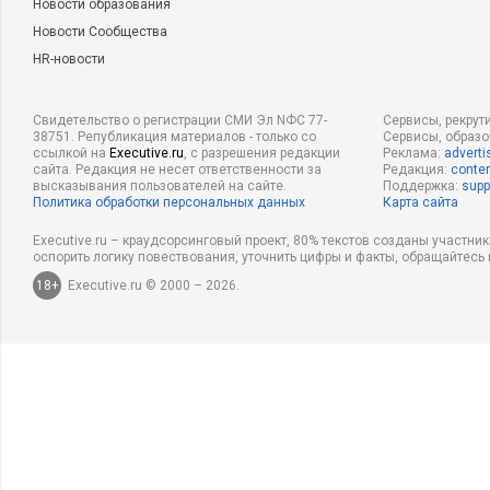
Новости образования
Новости Сообщества
HR-новости
Свидетельство о регистрации СМИ Эл NФС 77-
Сервисы, рекрут
38751. Републикация материалов - только со
Сервисы, образ
ссылкой на
Executive.ru
, с разрешения редакции
Реклама:
adverti
сайта. Редакция не несет ответственности за
Редакция:
conten
высказывания пользователей на сайте.
Поддержка:
supp
Политика обработки персональных данных
Карта сайта
Executive.ru – краудсорсинговый проект, 80% текстов созданы участни
оспорить логику повествования, уточнить цифры и факты, обращайтесь 
18+
Executive.ru © 2000 – 2026.