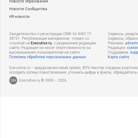
Новости образования
Новости Сообщества
HR-новости
Свидетельство о регистрации СМИ Эл NФС 77-
Сервисы, рекрут
38751. Републикация материалов - только со
Сервисы, образ
ссылкой на
Executive.ru
, с разрешения редакции
Реклама:
adverti
сайта. Редакция не несет ответственности за
Редакция:
conten
высказывания пользователей на сайте.
Поддержка:
supp
Политика обработки персональных данных
Карта сайта
Executive.ru – краудсорсинговый проект, 80% текстов созданы участни
оспорить логику повествования, уточнить цифры и факты, обращайтесь 
18+
Executive.ru © 2000 – 2026.