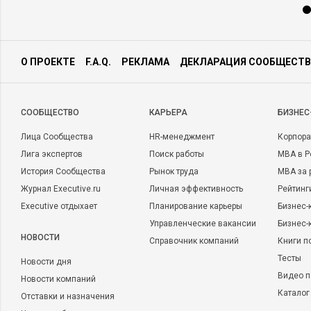
О ПРОЕКТЕ
F.A.Q.
РЕКЛАМА
ДЕКЛАРАЦИЯ СООБЩЕСТВ
CООБЩЕСТВО
КАРЬЕРА
БИЗНЕС
Лица Сообщества
HR-менеджмент
Корпора
Лига экспертов
Поиск работы
MBA в Р
История Сообщества
Рынок труда
MBA за 
Журнал Executive.ru
Личная эффективность
Рейтинг
Executive отдыхает
Планирование карьеры
Бизнес-
Управленческие вакансии
Бизнес-
НОВОСТИ
Справочник компаний
Книги п
Тесты
Новости дня
Видео п
Новости компаний
Каталог
Отставки и назначения