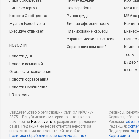
Лица Сообщества
HR-менеджмент
Корпора
Лига экспертов
Поиск работы
MBA в Р
История Сообщества
Рынок труда
MBA за 
Журнал Executive.ru
Личная эффективность
Рейтинг
Executive отдыхает
Планирование карьеры
Бизнес-
Управленческие вакансии
Бизнес-
НОВОСТИ
Справочник компаний
Книги п
Тесты
Новости дня
Видео п
Новости компаний
Каталог
Отставки и назначения
Новости образования
Новости Сообщества
HR-новости
Свидетельство о регистрации СМИ Эл NФС 77-
Сервисы, рекрут
38751. Републикация материалов - только со
Сервисы, образ
ссылкой на
Executive.ru
, с разрешения редакции
Реклама:
adverti
сайта. Редакция не несет ответственности за
Редакция:
conten
высказывания пользователей на сайте.
Поддержка:
supp
Политика обработки персональных данных
Карта сайта