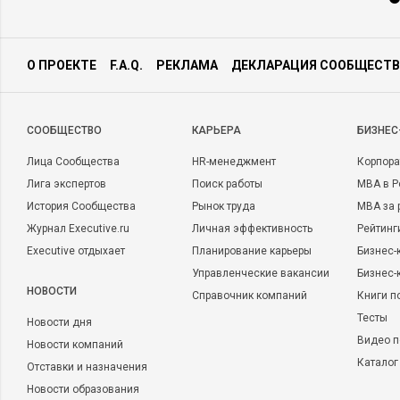
О ПРОЕКТЕ
F.A.Q.
РЕКЛАМА
ДЕКЛАРАЦИЯ СООБЩЕСТВ
CООБЩЕСТВО
КАРЬЕРА
БИЗНЕС
Лица Сообщества
HR-менеджмент
Корпора
Лига экспертов
Поиск работы
MBA в Р
История Сообщества
Рынок труда
MBA за 
Журнал Executive.ru
Личная эффективность
Рейтинг
Executive отдыхает
Планирование карьеры
Бизнес-
Управленческие вакансии
Бизнес-
НОВОСТИ
Справочник компаний
Книги п
Тесты
Новости дня
Видео п
Новости компаний
Каталог
Отставки и назначения
Новости образования