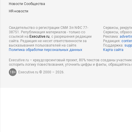
Новости Сообщества
HR-новости
Свидетельство о регистрации СМИ Эл NФС 77-
Сервисы, рекрут
38751. Републикация материалов - только со
Сервисы, образ
ссылкой на
Executive.ru
, с разрешения редакции
Реклама:
adverti
сайта. Редакция не несет ответственности за
Редакция:
conten
высказывания пользователей на сайте.
Поддержка:
supp
Политика обработки персональных данных
Карта сайта
Executive.ru – краудсорсинговый проект, 80% текстов созданы участни
оспорить логику повествования, уточнить цифры и факты, обращайтесь 
18+
Executive.ru © 2000 – 2026.