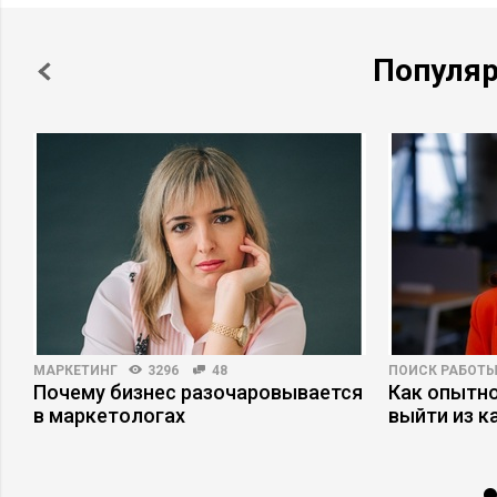
Популя
МАРКЕТИНГ
3296
48
ПОИСК РАБОТ
Почему бизнес разочаровывается
Как опытн
в маркетологах
выйти из к