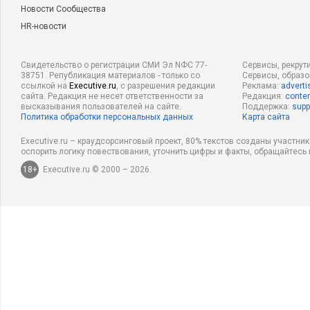
Новости Сообщества
HR-новости
Свидетельство о регистрации СМИ Эл NФС 77-
Сервисы, рекрут
38751. Републикация материалов - только со
Сервисы, образ
ссылкой на
Executive.ru
, с разрешения редакции
Реклама:
adverti
сайта. Редакция не несет ответственности за
Редакция:
conten
высказывания пользователей на сайте.
Поддержка:
supp
Политика обработки персональных данных
Карта сайта
Executive.ru – краудсорсинговый проект, 80% текстов созданы участни
оспорить логику повествования, уточнить цифры и факты, обращайтесь 
18+
Executive.ru © 2000 – 2026.