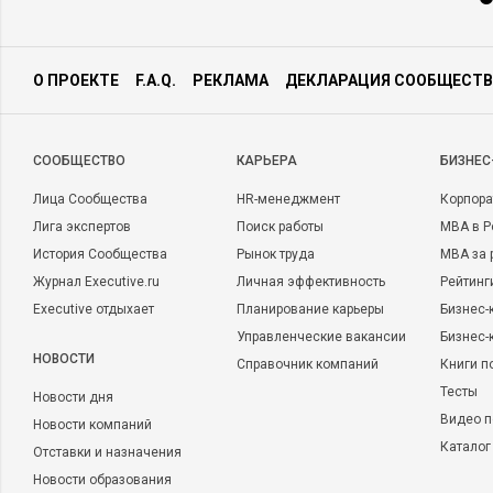
О ПРОЕКТЕ
F.A.Q.
РЕКЛАМА
ДЕКЛАРАЦИЯ СООБЩЕСТВ
CООБЩЕСТВО
КАРЬЕРА
БИЗНЕС
Лица Сообщества
HR-менеджмент
Корпора
Лига экспертов
Поиск работы
MBA в Р
История Сообщества
Рынок труда
MBA за 
Журнал Executive.ru
Личная эффективность
Рейтинг
Executive отдыхает
Планирование карьеры
Бизнес-
Управленческие вакансии
Бизнес-
НОВОСТИ
Справочник компаний
Книги п
Тесты
Новости дня
Видео п
Новости компаний
Каталог
Отставки и назначения
Новости образования