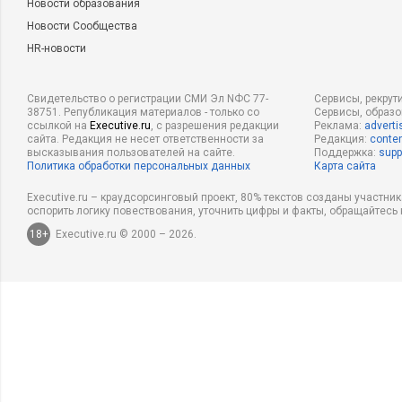
Новости образования
Новости Сообщества
HR-новости
Свидетельство о регистрации СМИ Эл NФС 77-
Сервисы, рекрут
38751. Републикация материалов - только со
Сервисы, образ
ссылкой на
Executive.ru
, с разрешения редакции
Реклама:
adverti
сайта. Редакция не несет ответственности за
Редакция:
conten
высказывания пользователей на сайте.
Поддержка:
supp
Политика обработки персональных данных
Карта сайта
Executive.ru – краудсорсинговый проект, 80% текстов созданы участни
оспорить логику повествования, уточнить цифры и факты, обращайтесь 
18+
Executive.ru © 2000 – 2026.