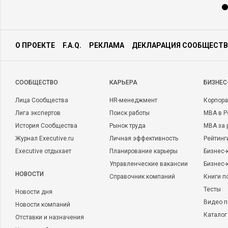
О ПРОЕКТЕ
F.A.Q.
РЕКЛАМА
ДЕКЛАРАЦИЯ СООБЩЕСТВ
CООБЩЕСТВО
КАРЬЕРА
БИЗНЕС
Лица Сообщества
HR-менеджмент
Корпора
Лига экспертов
Поиск работы
MBA в Р
История Сообщества
Рынок труда
MBA за 
Журнал Executive.ru
Личная эффективность
Рейтинг
Executive отдыхает
Планирование карьеры
Бизнес-
Управленческие вакансии
Бизнес-
НОВОСТИ
Справочник компаний
Книги п
Тесты
Новости дня
Видео п
Новости компаний
Каталог
Отставки и назначения