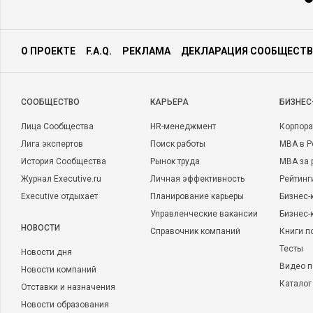
О ПРОЕКТЕ
F.A.Q.
РЕКЛАМА
ДЕКЛАРАЦИЯ СООБЩЕСТВ
CООБЩЕСТВО
КАРЬЕРА
БИЗНЕС
Лица Сообщества
HR-менеджмент
Корпора
Лига экспертов
Поиск работы
MBA в Р
История Сообщества
Рынок труда
MBA за 
Журнал Executive.ru
Личная эффективность
Рейтинг
Executive отдыхает
Планирование карьеры
Бизнес-
Управленческие вакансии
Бизнес-
НОВОСТИ
Справочник компаний
Книги п
Тесты
Новости дня
Видео п
Новости компаний
Каталог
Отставки и назначения
Новости образования