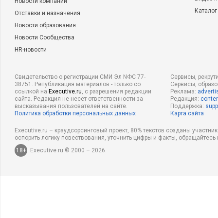
Новости компаний
Каталог
Отставки и назначения
Новости образования
Новости Сообщества
HR-новости
Свидетельство о регистрации СМИ Эл NФС 77-
Сервисы, рекрут
38751. Републикация материалов - только со
Сервисы, образ
ссылкой на
Executive.ru
, с разрешения редакции
Реклама:
adverti
сайта. Редакция не несет ответственности за
Редакция:
conten
высказывания пользователей на сайте.
Поддержка:
supp
Политика обработки персональных данных
Карта сайта
Executive.ru – краудсорсинговый проект, 80% текстов созданы участни
оспорить логику повествования, уточнить цифры и факты, обращайтесь 
18+
Executive.ru © 2000 – 2026.