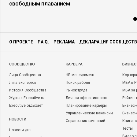
свободным плаванием
О ПРОЕКТЕ
F.A.Q.
РЕКЛАМА
ДЕКЛАРАЦИЯ СООБЩЕСТВ
CООБЩЕСТВО
КАРЬЕРА
БИЗНЕС
Лица Сообщества
HR-менеджмент
Корпора
Лига экспертов
Поиск работы
MBA в Р
История Сообщества
Рынок труда
MBA за 
Журнал Executive.ru
Личная эффективность
Рейтинг
Executive отдыхает
Планирование карьеры
Бизнес-
Управленческие вакансии
Бизнес-
НОВОСТИ
Справочник компаний
Книги п
Тесты
Новости дня
Видео п