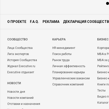
О ПРОЕКТЕ
F.A.Q.
РЕКЛАМА
ДЕКЛАРАЦИЯ СООБЩЕСТВ
CООБЩЕСТВО
КАРЬЕРА
БИЗНЕС
Лица Сообщества
HR-менеджмент
Корпора
Лига экспертов
Поиск работы
MBA в Р
История Сообщества
Рынок труда
MBA за 
Журнал Executive.ru
Личная эффективность
Рейтинг
Executive отдыхает
Планирование карьеры
Бизнес-
Управленческие вакансии
Бизнес-
НОВОСТИ
Справочник компаний
Книги п
Тесты
Новости дня
Видео п
Новости компаний
Каталог
Отставки и назначения