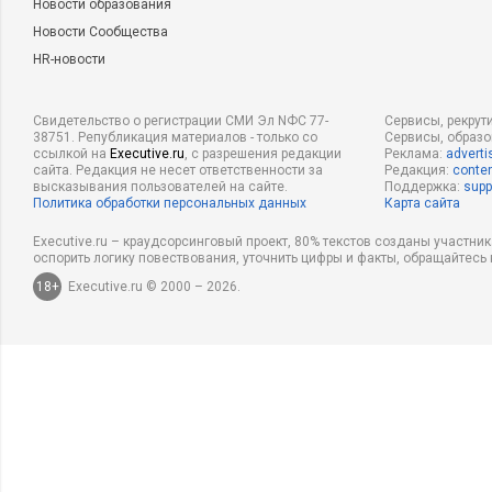
Новости образования
Новости Сообщества
HR-новости
Свидетельство о регистрации СМИ Эл NФС 77-
Сервисы, рекрут
38751. Републикация материалов - только со
Сервисы, образ
ссылкой на
Executive.ru
, с разрешения редакции
Реклама:
adverti
сайта. Редакция не несет ответственности за
Редакция:
conten
высказывания пользователей на сайте.
Поддержка:
supp
Политика обработки персональных данных
Карта сайта
Executive.ru – краудсорсинговый проект, 80% текстов созданы участни
оспорить логику повествования, уточнить цифры и факты, обращайтесь 
18+
Executive.ru © 2000 – 2026.