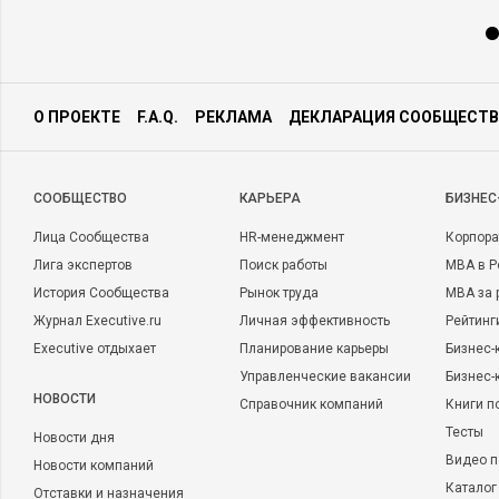
О ПРОЕКТЕ
F.A.Q.
РЕКЛАМА
ДЕКЛАРАЦИЯ СООБЩЕСТВ
CООБЩЕСТВО
КАРЬЕРА
БИЗНЕС
Лица Сообщества
HR-менеджмент
Корпора
Лига экспертов
Поиск работы
MBA в Р
История Сообщества
Рынок труда
MBA за 
Журнал Executive.ru
Личная эффективность
Рейтинг
Executive отдыхает
Планирование карьеры
Бизнес-
Управленческие вакансии
Бизнес-
НОВОСТИ
Справочник компаний
Книги п
Тесты
Новости дня
Видео п
Новости компаний
Каталог
Отставки и назначения