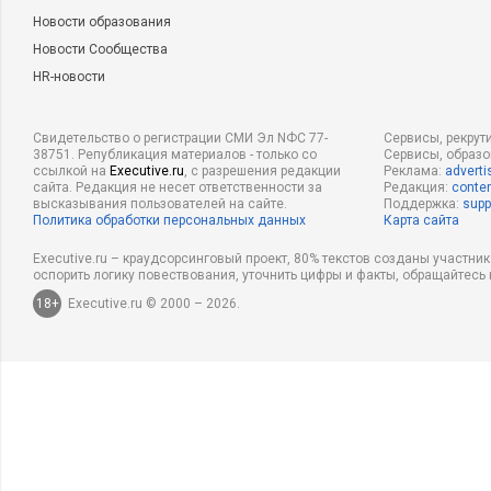
Новости образования
Новости Сообщества
HR-новости
Свидетельство о регистрации СМИ Эл NФС 77-
Сервисы, рекрут
38751. Републикация материалов - только со
Сервисы, образ
ссылкой на
Executive.ru
, с разрешения редакции
Реклама:
adverti
сайта. Редакция не несет ответственности за
Редакция:
conten
высказывания пользователей на сайте.
Поддержка:
supp
Политика обработки персональных данных
Карта сайта
Executive.ru – краудсорсинговый проект, 80% текстов созданы участни
оспорить логику повествования, уточнить цифры и факты, обращайтесь 
18+
Executive.ru © 2000 – 2026.