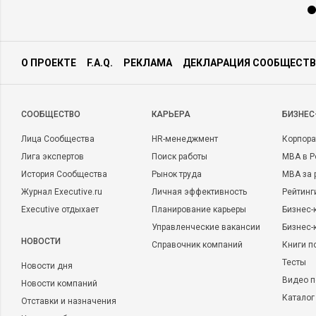
О ПРОЕКТЕ
F.A.Q.
РЕКЛАМА
ДЕКЛАРАЦИЯ СООБЩЕСТВ
CООБЩЕСТВО
КАРЬЕРА
БИЗНЕС
Лица Сообщества
HR-менеджмент
Корпора
Лига экспертов
Поиск работы
MBA в Р
История Сообщества
Рынок труда
MBA за 
Журнал Executive.ru
Личная эффективность
Рейтинг
Executive отдыхает
Планирование карьеры
Бизнес-
Управленческие вакансии
Бизнес-
НОВОСТИ
Справочник компаний
Книги п
Тесты
Новости дня
Видео п
Новости компаний
Каталог
Отставки и назначения