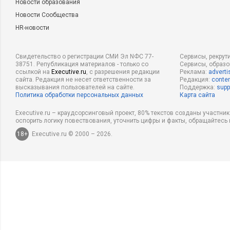
Новости образования
Новости Сообщества
HR-новости
Свидетельство о регистрации СМИ Эл NФС 77-
Сервисы, рекрут
38751. Републикация материалов - только со
Сервисы, образ
ссылкой на
Executive.ru
, с разрешения редакции
Реклама:
adverti
сайта. Редакция не несет ответственности за
Редакция:
conten
высказывания пользователей на сайте.
Поддержка:
supp
Политика обработки персональных данных
Карта сайта
Executive.ru – краудсорсинговый проект, 80% текстов созданы участни
оспорить логику повествования, уточнить цифры и факты, обращайтесь 
18+
Executive.ru © 2000 – 2026.