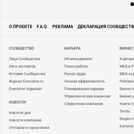
О ПРОЕКТЕ
F.A.Q.
РЕКЛАМА
ДЕКЛАРАЦИЯ СООБЩЕСТВ
CООБЩЕСТВО
КАРЬЕРА
БИЗНЕС
Лица Сообщества
HR-менеджмент
Корпора
Лига экспертов
Поиск работы
MBA в Р
История Сообщества
Рынок труда
MBA за 
Журнал Executive.ru
Личная эффективность
Рейтинг
Executive отдыхает
Планирование карьеры
Бизнес-
Управленческие вакансии
Бизнес-
НОВОСТИ
Справочник компаний
Книги п
Тесты
Новости дня
Видео п
Новости компаний
Каталог
Отставки и назначения