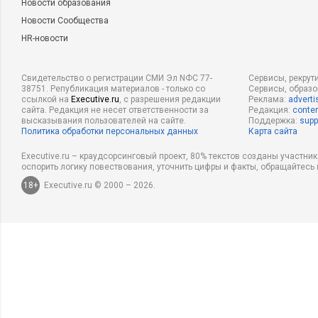
Новости образования
Новости Сообщества
HR-новости
Свидетельство о регистрации СМИ Эл NФС 77-
Сервисы, рекрут
38751. Републикация материалов - только со
Сервисы, образ
ссылкой на
Executive.ru
, с разрешения редакции
Реклама:
adverti
сайта. Редакция не несет ответственности за
Редакция:
conten
высказывания пользователей на сайте.
Поддержка:
supp
Политика обработки персональных данных
Карта сайта
Executive.ru – краудсорсинговый проект, 80% текстов созданы участни
оспорить логику повествования, уточнить цифры и факты, обращайтесь 
18+
Executive.ru © 2000 – 2026.