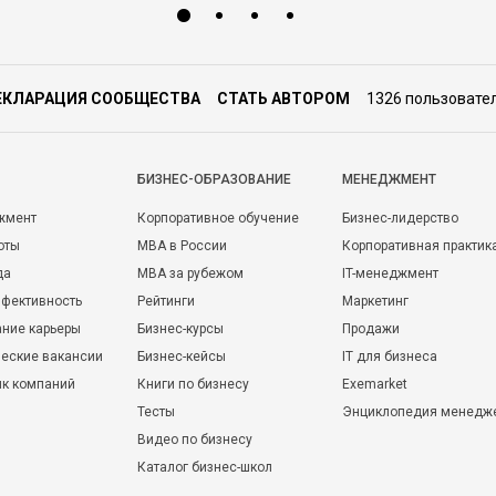
ЕКЛАРАЦИЯ СООБЩЕСТВА
СТАТЬ АВТОРОМ
1326 пользовате
БИЗНЕС-ОБРАЗОВАНИЕ
МЕНЕДЖМЕНТ
жмент
Корпоративное обучение
Бизнес-лидерство
оты
MBA в России
Корпоративная практик
да
MBA за рубежом
IT-менеджмент
фективность
Рейтинги
Маркетинг
ние карьеры
Бизнес-курсы
Продажи
еские вакансии
Бизнес-кейсы
IT для бизнеса
ик компаний
Книги по бизнесу
Exemarket
Тесты
Энциклопедия менедж
Видео по бизнесу
Каталог бизнес-школ