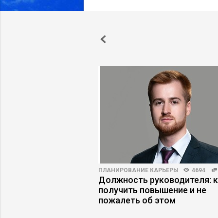
ПРАКТИКА
6170
60
ПЛАНИРОВАНИЕ КАРЬЕРЫ
4694
езаменимых: как
Должность руководителя: 
ротивление команды
получить повышение и не
пожалеть об этом