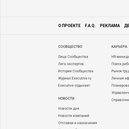
О ПРОЕКТЕ
F.A.Q.
РЕКЛАМА
Д
CООБЩЕСТВО
КАРЬЕРА
Лица Сообщества
HR-менед
Лига экспертов
Поиск раб
История Сообщества
Рынок тру
Журнал Executive.ru
Личная эф
Executive отдыхает
Планирова
Управленч
НОВОСТИ
Справочн
Новости дня
Новости компаний
Отставки и назначения