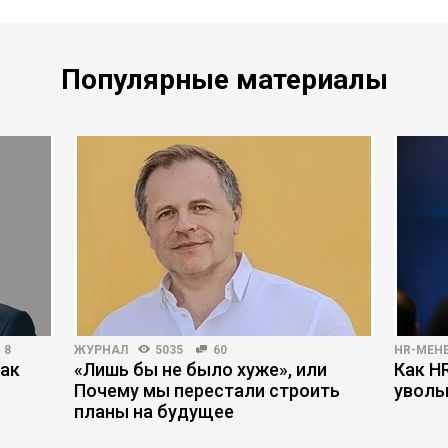
Популярные материалы
8
ЖУРНАЛ
5035
60
HR-МЕН
как
«Лишь бы не было хуже», или
Как H
Почему мы перестали строить
уволь
планы на будущее