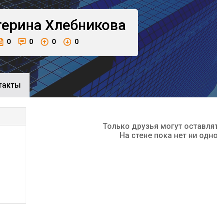
терина
Хлебникова
0
0
0
0
такты
Только друзья могут оставля
На стене пока нет ни одн