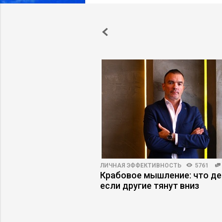
00
3
ЛИЧНАЯ ЭФФЕКТИВНОСТЬ
5761
ероприятий марта,
Крабовое мышление: что де
т посетить
если другие тянут вниз
ям