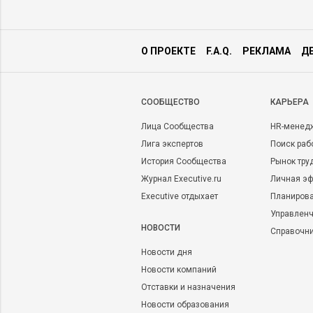
О ПРОЕКТЕ
F.A.Q.
РЕКЛАМА
Д
CООБЩЕСТВО
КАРЬЕРА
Лица Сообщества
HR-менед
Лига экспертов
Поиск раб
История Сообщества
Рынок тру
Журнал Executive.ru
Личная эф
Executive отдыхает
Планирова
Управленч
НОВОСТИ
Справочн
Новости дня
Новости компаний
Отставки и назначения
Новости образования