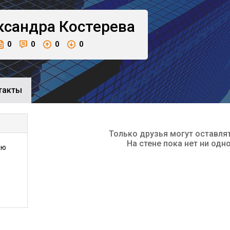
ксандра
Костерева
0
0
0
0
такты
Только друзья могут оставля
На стене пока нет ни одн
ью