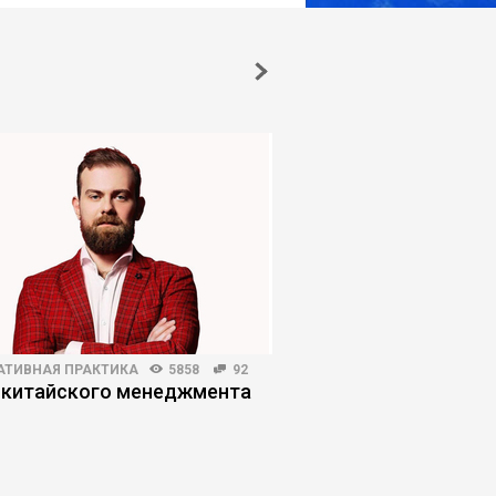
АТИВНАЯ ПРАКТИКА
5858
92
ЛИЧНАЯ ЭФФЕКТИВНОСТЬ
 китайского менеджмента
Как выжить в инфор
помойке