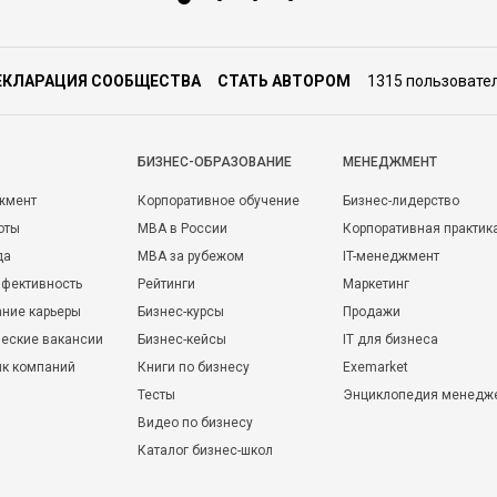
ЕКЛАРАЦИЯ СООБЩЕСТВА
СТАТЬ АВТОРОМ
1315 пользовате
БИЗНЕС-ОБРАЗОВАНИЕ
МЕНЕДЖМЕНТ
жмент
Корпоративное обучение
Бизнес-лидерство
оты
MBA в России
Корпоративная практик
да
MBA за рубежом
IT-менеджмент
фективность
Рейтинги
Маркетинг
ние карьеры
Бизнес-курсы
Продажи
еские вакансии
Бизнес-кейсы
IT для бизнеса
ик компаний
Книги по бизнесу
Exemarket
Тесты
Энциклопедия менедж
Видео по бизнесу
Каталог бизнес-школ