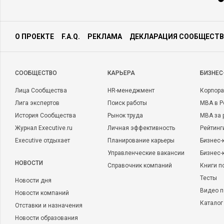
О ПРОЕКТЕ
F.A.Q.
РЕКЛАМА
ДЕКЛАРАЦИЯ СООБЩЕСТВ
CООБЩЕСТВО
КАРЬЕРА
БИЗНЕС
Лица Сообщества
HR-менеджмент
Корпора
Лига экспертов
Поиск работы
MBA в Р
История Сообщества
Рынок труда
MBA за 
Журнал Executive.ru
Личная эффективность
Рейтинг
Executive отдыхает
Планирование карьеры
Бизнес-
Управленческие вакансии
Бизнес-
НОВОСТИ
Справочник компаний
Книги п
Тесты
Новости дня
Видео п
Новости компаний
Каталог
Отставки и назначения
Новости образования