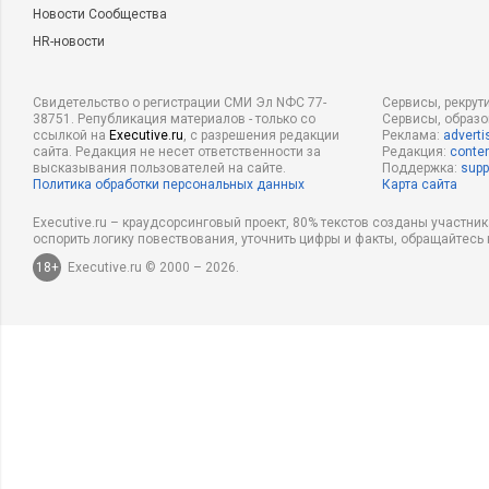
Новости Сообщества
HR-новости
Свидетельство о регистрации СМИ Эл NФС 77-
Сервисы, рекрут
38751. Републикация материалов - только со
Сервисы, образ
ссылкой на
Executive.ru
, с разрешения редакции
Реклама:
adverti
сайта. Редакция не несет ответственности за
Редакция:
conten
высказывания пользователей на сайте.
Поддержка:
supp
Политика обработки персональных данных
Карта сайта
Executive.ru – краудсорсинговый проект, 80% текстов созданы участни
оспорить логику повествования, уточнить цифры и факты, обращайтесь 
18+
Executive.ru © 2000 – 2026.